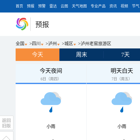
首页
预报
预警
雷达
云图
天气地图
专业产品
资讯
视频
节气
预报
全国
>
四川
>
泸州
>
城区
>
泸州老窖旅游区
今天
周末
7天
今天夜间
明天白天
6日（周四）
7日（周五）
小雨
小雨