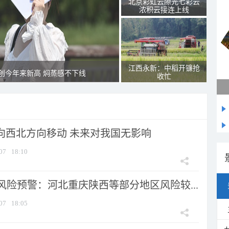
北京彩虹云隙光七彩云
浓积云接连上线
江西永新：中稻开镰抢
创今年来新高 焖蒸感不下线
收忙
将向西北方向移动 未来对我国无影响
07
18:10
风险预警：河北重庆陕西等部分地区风险较...
07
18:05