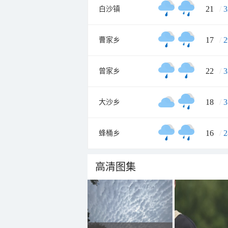
21
/
3
白沙镇
17
/
2
曹家乡
22
/
3
曾家乡
18
/
3
大沙乡
16
/
2
蜂桶乡
高清图集