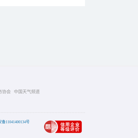
务协会
中国天气频道
11041400134号