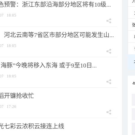
预警：浙江东部沿海部分地区将有10级...
07
18:05
河北云南等7省区市部分地区可能发生山...
07
18:05
海豚”今晚将移入东海 或于9至10日...
07
18:05
稻开镰抢收忙
07
17:26
光七彩云浓积云接连上线