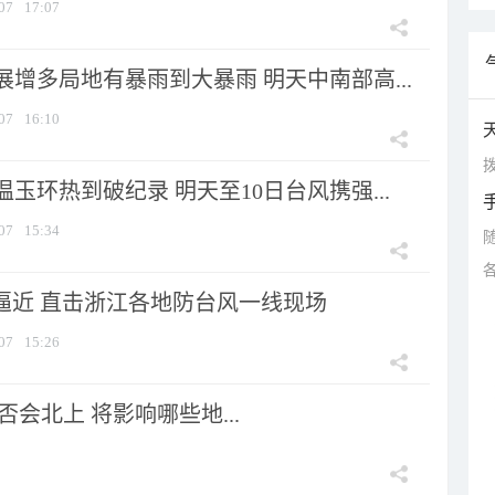
07
17:07
增多局地有暴雨到大暴雨 明天中南部高...
07
16:10
拨
玉环热到破纪录 明天至10日台风携强...
07
15:34
”逼近 直击浙江各地防台风一线现场
07
15:26
会北上 将影响哪些地...