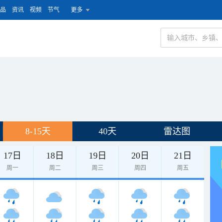
品
资讯
视频
节气
更多
8-15天
40天
雷达图
17日
18日
19日
20日
21日
周一
周二
周三
周四
周五