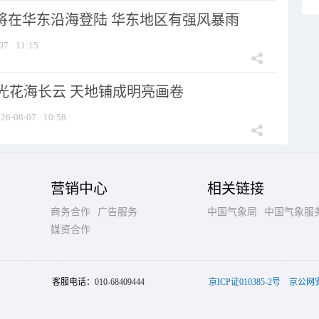
”将在华东沿海登陆 华东地区有强风暴雨
07
11:15
光花海长云 天地铺成明亮画卷
26-08-07
10:58
营销中心
相关链接
商务合作
广告服务
中国气象局
中国气象服
媒资合作
客服电话：
010-68409444
京ICP证010385-2号
京公网安备