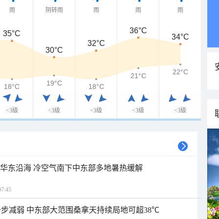
雨
阴转雨
雨
雨
雨
36°C
35°C
34°C
32°C
30°C
22°C
21°C
19°C
18°C
18°C
<3级
<3级
<3级
<3级
<3级
近华东沿海 冷空气南下中东部多地暑热缓解
7:45
步减弱 中东部大范围桑拿天持续局地可超38℃