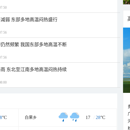
7:50
减弱 东部多地高温闷热盛行
7:56
仍然频繁 我国东部多地高温不断
7:56
雨 东北至江南多地高温闷热持续
8:00
8
°C
17
/
28
°C
白果乡