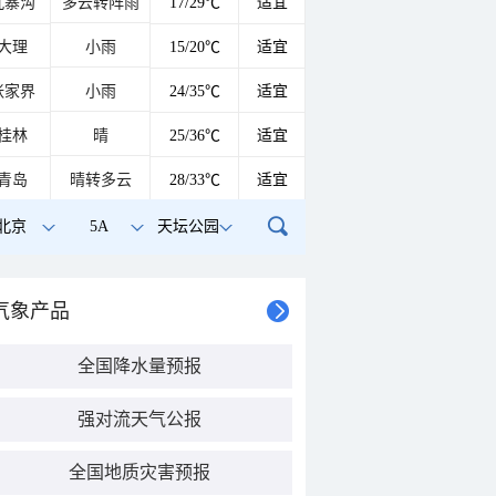
九寨沟
多云转阵雨
17/29℃
适宜
大理
小雨
15/20℃
适宜
张家界
小雨
24/35℃
适宜
桂林
晴
25/36℃
适宜
青岛
晴转多云
28/33℃
适宜
北京
5A
天坛公园
气象产品
全国降水量预报
强对流天气公报
全国地质灾害预报