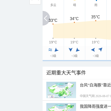
多云
晴
雨
35°C
34°C
33°C
33°C
19°C
19°C
19°C
19°C
<3级
<3级
<3级
近期重大天气事件
台风“白海豚”靠
中国天气网 2026-08-07 0
我国降雨强度进一