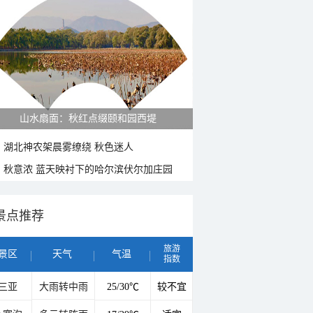
山水扇面：秋红点缀颐和园西堤
湖北神农架晨雾缭绕 秋色迷人
秋意浓 蓝天映衬下的哈尔滨伏尔加庄园
景点推荐
旅游
景区
天气
气温
指数
三亚
大雨转中雨
25/30℃
较不宜