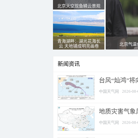
北京天空现鱼鳞云景观
青海湖畔：湖光花海长
北京气温
云 天地铺成明亮画卷
新闻资讯
台风“灿鸿”
中国天气网
2026-08-
地质灾害气象
中国天气网
2026-08-