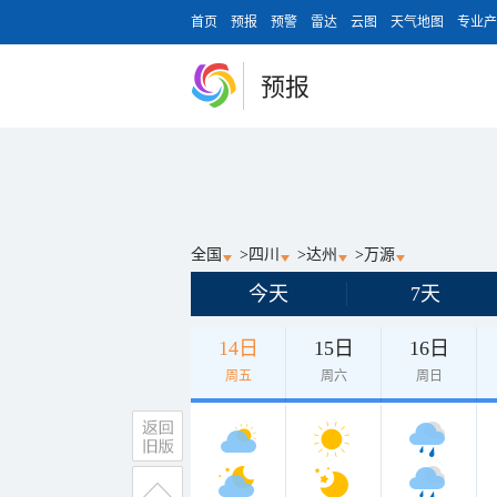
首页
预报
预警
雷达
云图
天气地图
专业产
预报
全国
>
四川
>
达州
>
万源
今天
7天
14日
15日
16日
周五
周六
周日