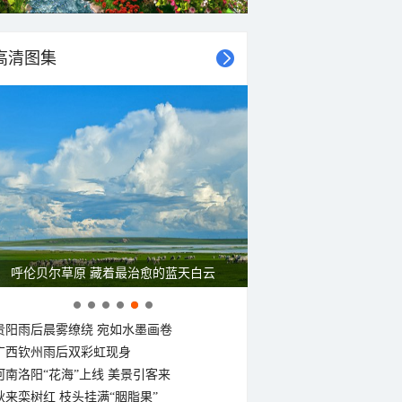
高清图集
呼伦贝尔草原 藏着最治愈的蓝天白云
贵阳雨后晨雾缭绕 宛如水墨画卷
广西钦州雨后双彩虹现身
河南洛阳“花海”上线 美景引客来
秋来栾树红 枝头挂满“胭脂果”