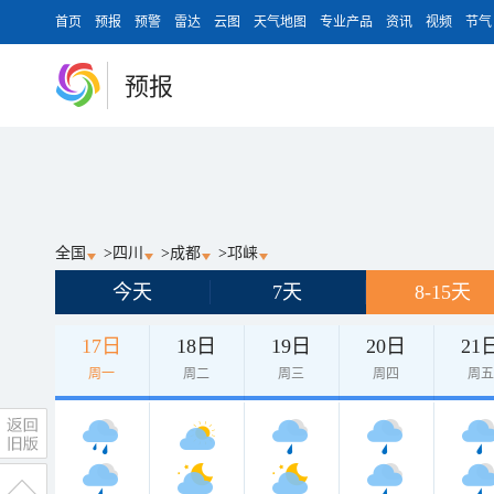
首页
预报
预警
雷达
云图
天气地图
专业产品
资讯
视频
节气
预报
全国
>
四川
>
成都
>
邛崃
今天
7天
8-15天
17日
18日
19日
20日
21
周一
周二
周三
周四
周