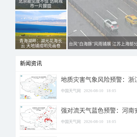
北京能见度不佳 远眺城
市一片朦胧
青海湖畔：湖光花海长
台风“白海豚”风雨铺展 江苏上海部
云 天地铺成明亮画卷
新闻资讯
地质灾害气象风险预警：浙江
中国天气网
2026-08-10
18:05
强对流天气蓝色预警：河南安徽
中国天气网
2026-08-10
18:05