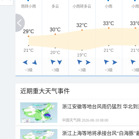
雨转小雨
多云
小雨转多云
小雨
小
33°C
33°
32°C
30°C
29°C
29°C
21°C
21°C
21°C
21°
20°C
19°C
<3级
<3级
<3级
<3级
<3
近期重大天气事件
浙江安徽等地台风雨仍猛烈 华北到
中国天气网 2026-08-10 08:00
浙江上海等地将承接台风“白海豚”