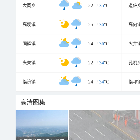
22
/
35
°C
大同乡
道佐
25
/
36
°C
高埂镇
高何
24
/
36
°C
固驿镇
火井
22
/
34
°C
夹关镇
孔明
24
/
34
°C
临济镇
临邛
高清图集