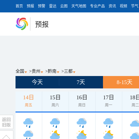
首页
预报
预警
雷达
云图
天气地图
专业产品
资讯
视频
节气
预报
全国
>
贵州
>
黔南
>
三都
今天
7天
8-15天
14日
15日
16日
17日
18
周五
周六
周日
周一
周