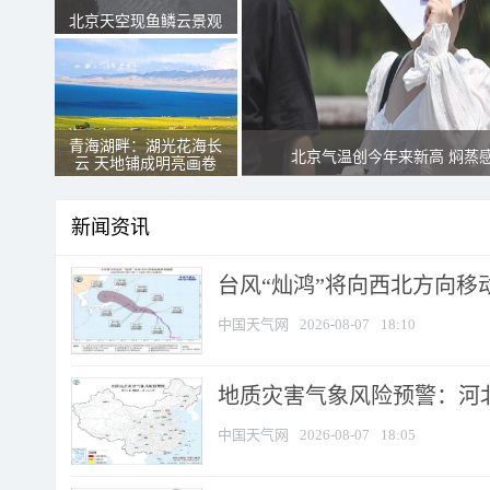
北京天空现鱼鳞云景观
青海湖畔：湖光花海长
北京气温创今年来新高 焖蒸
云 天地铺成明亮画卷
新闻资讯
台风“灿鸿”将向西北方向移
中国天气网
2026-08-07
18:10
地质灾害气象风险预警：河北
中国天气网
2026-08-07
18:05