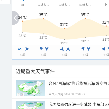
雨
雨转多云
雨转多云
雨转多云
阴
35°C
35°C
34°C
34°C
32°
31°C
23°C
23°C
22°C
21°
20°C
19°C
<3级
<3级
<3级
<3级
<3
近期重大天气事件
台风“白海豚”靠近华东沿海 冷空
中国天气网 2026-08-07 07:45
我国降雨强度进一步减弱 中东部大