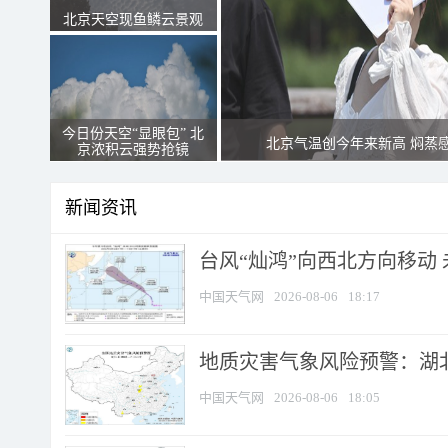
北京天空现鱼鳞云景观
今日份天空“显眼包” 北
北京气温创今年来新高 焖蒸
京浓积云强势抢镜
新闻资讯
台风“灿鸿”向西北方向移动
中国天气网
2026-08-06
18:17
地质灾害气象风险预警：湖北
中国天气网
2026-08-06
18:05