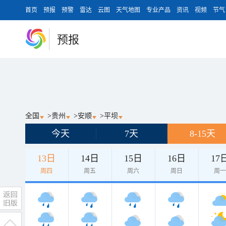
首页
预报
预警
雷达
云图
天气地图
专业产品
资讯
视频
节气
预报
全国
>
贵州
>
安顺
>
平坝
今天
7天
8-15天
13日
14日
15日
16日
17
周四
周五
周六
周日
周