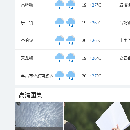
19
/
27
°C
高峰镇
鼓楼
19
/
26
°C
乐平镇
马场
20
/
26
°C
齐伯镇
十字
19
/
26
°C
天龙镇
夏云
20
/
27
°C
羊昌布依族苗族乡
高清图集