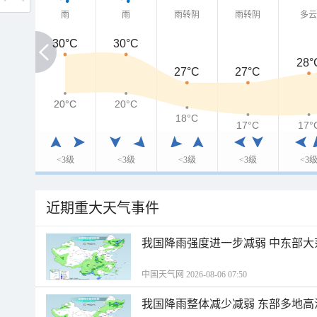
雨
雨
雨转阴
雨转阴
多
30°C
30°C
30°C
28°
27°C
27°C
20°C
20°C
20°C
18°C
17°C
17°
<3级
<3级
<3级
<3级
<3
近期重大天气事件
我国降雨强度进一步减弱 中东部大
中国天气网 2026-08-06 07:50
我国降雨整体减少减弱 东部多地高