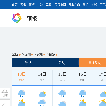
首页
预报
预警
雷达
云图
天气地图
专业产品
资讯
视频
节气
预报
全国
>
贵州
>
安顺
>
普定
今天
7天
8-15天
13日
14日
15日
16日
17
周四
周五
周六
周日
周