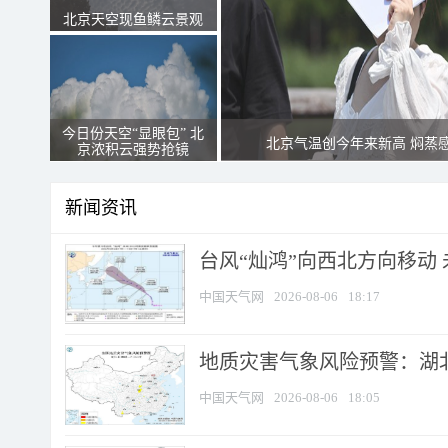
北京天空现鱼鳞云景观
今日份天空“显眼包” 北
北京气温创今年来新高 焖蒸
京浓积云强势抢镜
新闻资讯
台风“灿鸿”向西北方向移动
中国天气网
2026-08-06
18:17
地质灾害气象风险预警：湖北
中国天气网
2026-08-06
18:05