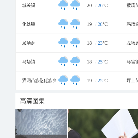
20
/
26
°C
城关镇
猴场
19
/
28
°C
化处镇
鸡场
18
/
23
°C
龙场乡
龙场
18
/
25
°C
马场镇
马官
19
/
25
°C
猫洞苗族仡佬族乡
高清图集