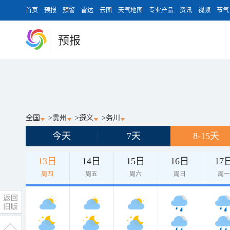
首页
预报
预警
雷达
云图
天气地图
专业产品
资讯
视频
节气
预报
全国
>
贵州
>
遵义
>
务川
今天
7天
8-15天
13日
14日
15日
16日
17
周四
周五
周六
周日
周