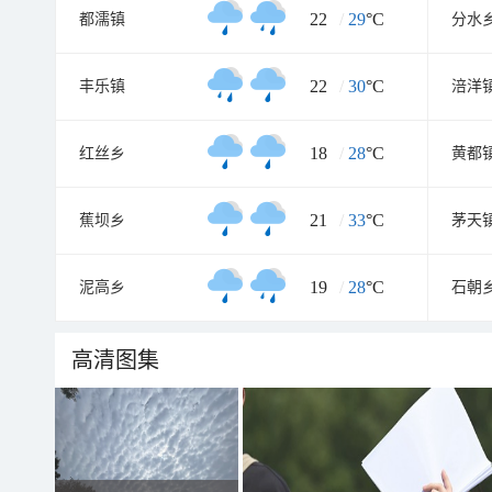
22
/
29
°C
都濡镇
分水
22
/
30
°C
丰乐镇
涪洋
18
/
28
°C
红丝乡
黄都
21
/
33
°C
蕉坝乡
茅天
19
/
28
°C
泥高乡
石朝
高清图集