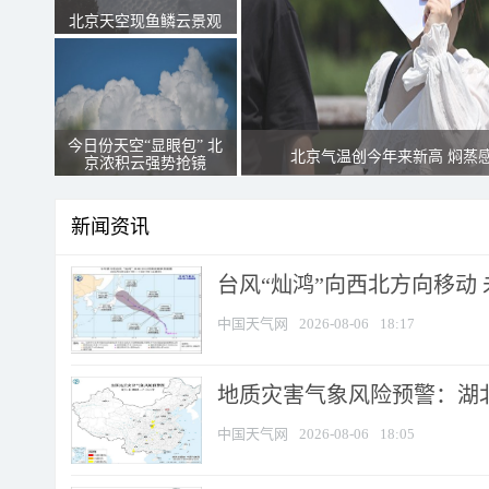
北京天空现鱼鳞云景观
今日份天空“显眼包” 北
北京气温创今年来新高 焖蒸
京浓积云强势抢镜
新闻资讯
台风“灿鸿”向西北方向移动
中国天气网
2026-08-06
18:17
地质灾害气象风险预警：湖北
中国天气网
2026-08-06
18:05