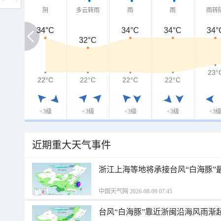
阴
多云转雨
雨
雨
雨转
34°C
34°C
34°C
34°C
34°
32°C
23°
22°C
22°C
22°C
22°C
22°C
<3级
<3级
<3级
<3级
<3
近期重大天气事件
浙江上海等地将承接台风“白海豚”
中国天气网 2026-08-09 07:45
台风“白海豚”靠近浙闽沿海风雨渐