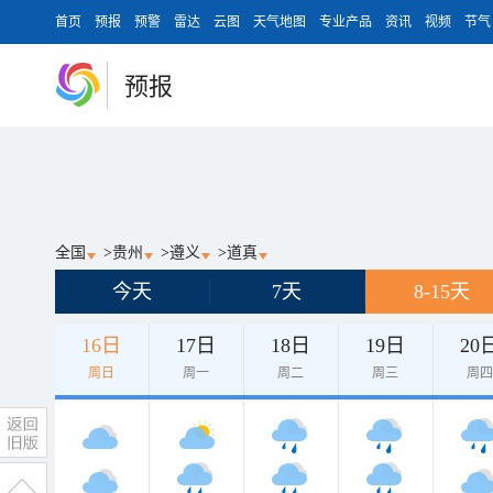
首页
预报
预警
雷达
云图
天气地图
专业产品
资讯
视频
节气
预报
全国
>
贵州
>
遵义
>
道真
今天
7天
8-15天
16日
17日
18日
19日
20
周日
周一
周二
周三
周