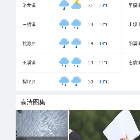
31
/
20
°C
洛龙镇
平模
29
/
22
°C
三桥镇
上坝
28
/
18
°C
桃源乡
阳溪
29
/
21
°C
玉溪镇
忠信
30
/
19
°C
棕坪乡
高清图集