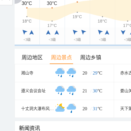
30°C
30°C
30°C
19°C
18°C
18°C
18°C
17°C
17°
<3级
<3级
<3级
<3级
<3
周边地区
周边景点
周边乡镇
20
/
29
°C
湘山寺
赤水
21
/
30
°C
遵义会议会址
娄山
20
/
31
°C
十丈洞大瀑布风景区
新闻资讯