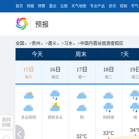
首页
预报
预警
雷达
云图
天气地图
专业产品
资讯
视频
节气
预报
全国
>
贵州
>
遵义
>
习水
>
中国丹霞谷旅游度假区
今天
周末
7天
15日
16日
17日
18日
19
周六
周日
周一
周二
周
多云转阴
雨转多云
阴
阴转雨
雨
34°
33°C
32°C