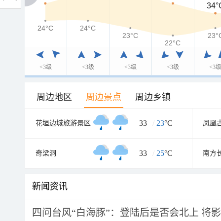
34°
24°C
24°C
24°C
23°C
23°
22°C
<3级
<3级
<3级
<3级
<3
周边地区
周边景点
周边乡镇
33
/
23
°C
花垣边城旅游景区
凤凰
33
/
25
°C
奇梁洞
南方
新闻资讯
四问台风“白海豚”：登陆后是否会北上 将影响