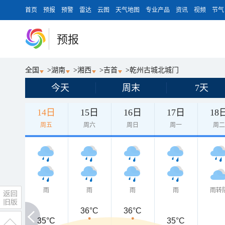
首页
预报
预警
雷达
云图
天气地图
专业产品
资讯
视频
节气
预报
全国
>
湖南
>
湘西
>
吉首
>
乾州古城北城门
今天
周末
7天
14日
15日
16日
17日
18
周五
周六
周日
周一
周
雨
雨
雨
雨
雨转
36°C
36°C
35°C
35°C
35°C