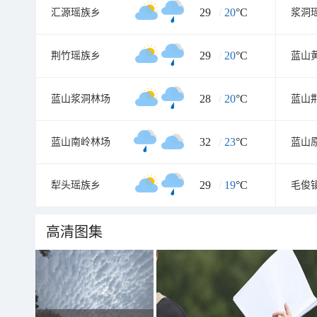
29
/
20
°C
汇源瑶族乡
浆洞
29
/
20
°C
荆竹瑶族乡
蓝山
28
/
20
°C
蓝山浆洞林场
蓝山
32
/
23
°C
蓝山南岭林场
蓝山
29
/
19
°C
犁头瑶族乡
毛俊
高清图集