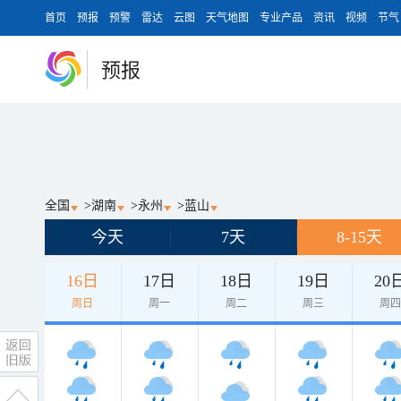
首页
预报
预警
雷达
云图
天气地图
专业产品
资讯
视频
节气
预报
全国
>
湖南
>
永州
>
蓝山
今天
7天
8-15天
16日
17日
18日
19日
20
周日
周一
周二
周三
周