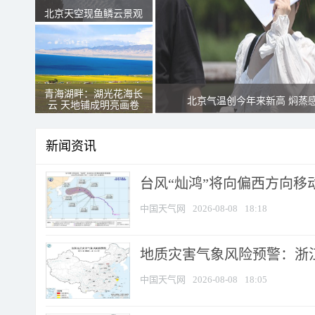
北京天空现鱼鳞云景观
青海湖畔：湖光花海长
北京气温创今年来新高 焖蒸
云 天地铺成明亮画卷
新闻资讯
台风“灿鸿”将向偏西方向移
中国天气网
2026-08-08
18:18
地质灾害气象风险预警：浙
中国天气网
2026-08-08
18:05