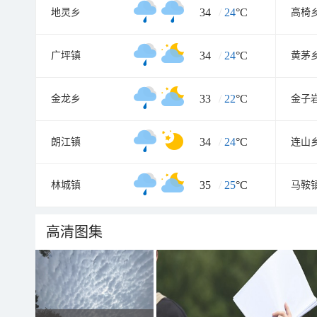
34
/
24
°C
地灵乡
高椅
34
/
24
°C
广坪镇
黄茅
33
/
22
°C
金龙乡
金子
34
/
24
°C
朗江镇
连山
35
/
25
°C
林城镇
马鞍
高清图集