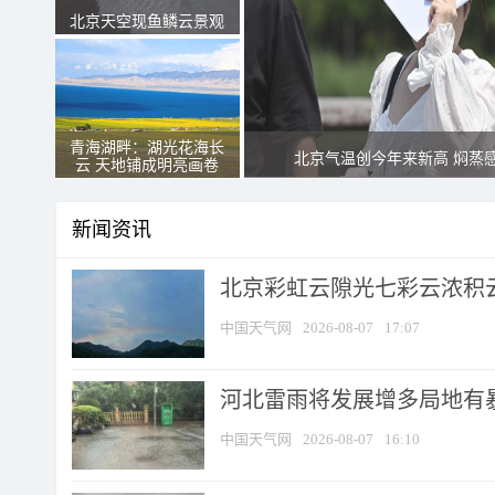
北京天空现鱼鳞云景观
青海湖畔：湖光花海长
北京气温创今年来新高 焖蒸
云 天地铺成明亮画卷
新闻资讯
北京彩虹云隙光七彩云浓积
中国天气网
2026-08-07
17:07
河北雷雨将发展增多局地有暴
中国天气网
2026-08-07
16:10