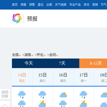
首页
预报
预警
雷达
云图
天气地图
专业产品
资讯
视频
节气
预报
全国
>
湖南
>
怀化
>
会同
今天
7天
8-15天
14日
15日
16日
17日
18
周五
周六
周日
周一
周