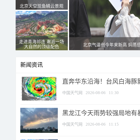
北京天空现鱼鳞云景观
走进青海祁连 邂逅一场
北京气温创今年来新高 焖蒸
大自然的顶级配色
新闻资讯
直奔华东沿海！台风白海豚影
中国天气网
2026-08-06
11:30
黑龙江今天雨势较强局地有暴
中国天气网
2026-08-06
11:15