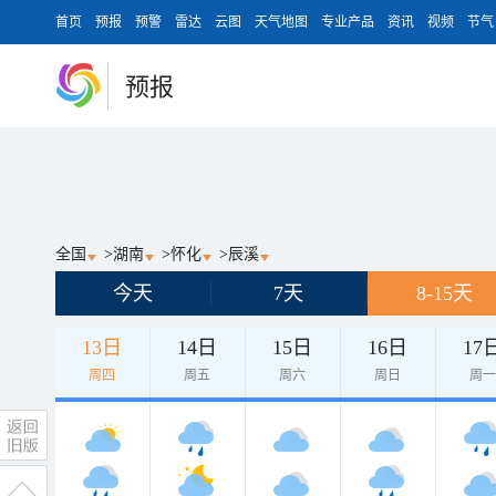
首页
预报
预警
雷达
云图
天气地图
专业产品
资讯
视频
节气
预报
全国
>
湖南
>
怀化
>
辰溪
今天
7天
8-15天
13日
14日
15日
16日
17
周四
周五
周六
周日
周