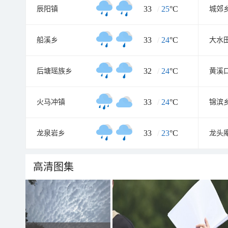
33
/
25
°C
辰阳镇
城郊
33
/
24
°C
船溪乡
大水
32
/
24
°C
后塘瑶族乡
黄溪
33
/
24
°C
火马冲镇
锦滨
33
/
23
°C
龙泉岩乡
龙头
高清图集