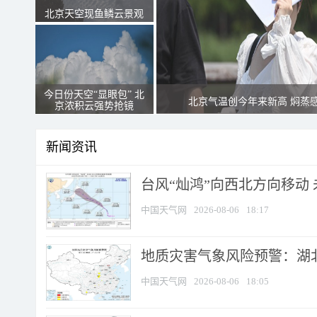
北京天空现鱼鳞云景观
今日份天空“显眼包” 北
北京气温创今年来新高 焖蒸
京浓积云强势抢镜
新闻资讯
台风“灿鸿”向西北方向移动
中国天气网
2026-08-06
18:17
地质灾害气象风险预警：湖北
中国天气网
2026-08-06
18:05