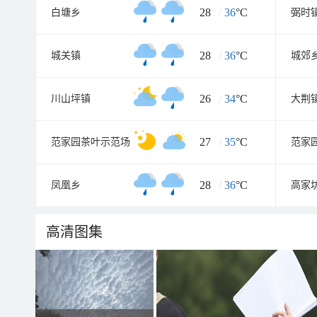
28
/
36
°C
白塘乡
弼时
28
/
36
°C
城关镇
城郊
26
/
34
°C
川山坪镇
大荆
27
/
35
°C
范家园茶叶示范场
范家
28
/
36
°C
凤凰乡
高家
高清图集