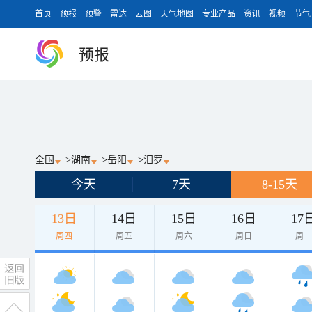
首页
预报
预警
雷达
云图
天气地图
专业产品
资讯
视频
节气
预报
全国
>
湖南
>
岳阳
>
汨罗
今天
7天
8-15天
13日
14日
15日
16日
17
周四
周五
周六
周日
周