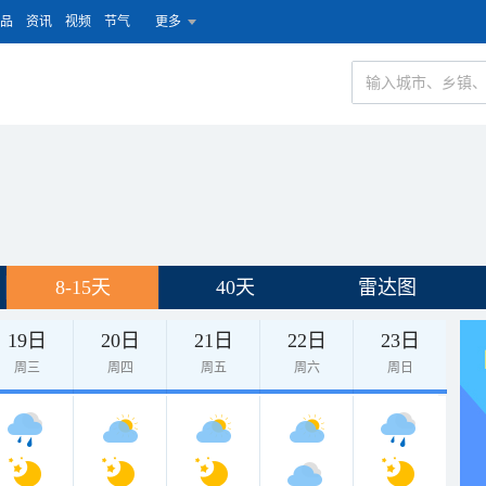
品
资讯
视频
节气
更多
8-15天
40天
雷达图
19日
20日
21日
22日
23日
周三
周四
周五
周六
周日