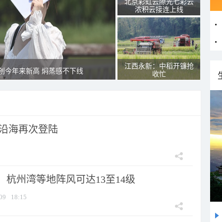
北京彩虹云隙光七彩云
浓积云接连上线
江西永新：中稻开镰抢
创今年来新高 焖蒸感不下线
收忙
市沿海再次登陆
：杭州湾等地阵风可达13至14级
09
18:15