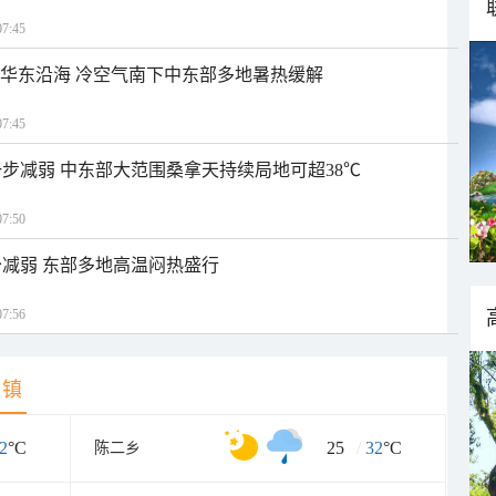
7:45
近华东沿海 冷空气南下中东部多地暑热缓解
7:45
步减弱 中东部大范围桑拿天持续局地可超38℃
7:50
减弱 东部多地高温闷热盛行
7:56
乡镇
2
°C
25
/
32
°C
陈二乡