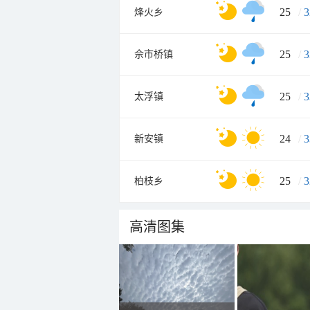
25
/
3
烽火乡
25
/
3
佘市桥镇
25
/
3
太浮镇
24
/
3
新安镇
25
/
3
柏枝乡
高清图集