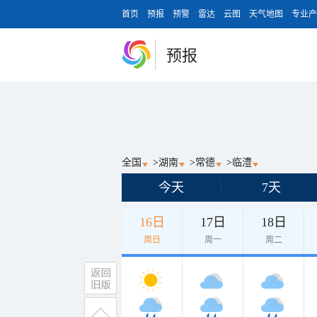
首页
预报
预警
雷达
云图
天气地图
专业产
预报
全国
>
湖南
>
常德
>
临澧
今天
7天
16日
17日
18日
周日
周一
周二