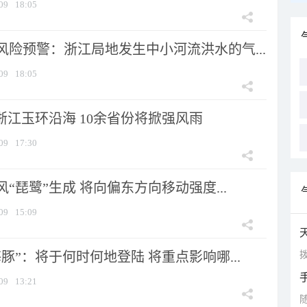
09
18:05
风险预警：浙江局地发生中小河流洪水的气...
09
18:05
浙江玉环沿海 10余省份将掀强风雨
09
17:30
风“琵鹭”生成 将向偏东方向移动强度...
09
15:09
拨
豚”：将于何时何地登陆 将重点影响哪...
09
13:21