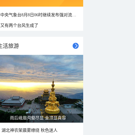
中央气象台8月8日06时继续发布强对流天气蓝色预警
又有两个台风生成了
生活旅游
雨后峨眉沟壑尽显 金顶显真容
湖北神农架晨雾缭绕 秋色迷人