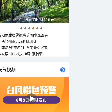
广西南宁：盛夏里的“绿野仙踪”
贵阳雨后晨雾缭绕 宛如水墨画卷
广西钦州雨后双彩虹现身
河南洛阳“花海”上线 美景引客来
秋来栾树红 枝头挂满“胭脂果”
天气视频