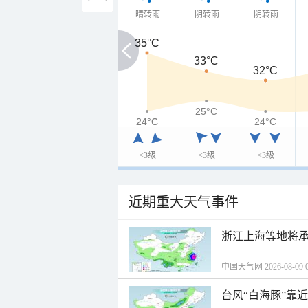
晴转雨
阴转雨
阴转雨
35°C
35°C
33°C
32°C
25°C
24°C
24°C
24°C
<3级
<3级
<3级
近期重大天气事件
浙江上海等地将承
中国天气网 2026-08-09 0
台风“白海豚”靠