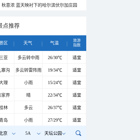
秋意浓 蓝天映衬下的哈尔滨伏尔加庄园
景点推荐
旅游
景区
天气
气温
指数
三亚
多云转中雨
26/30℃
适宜
九寨沟
多云转雷阵雨
19/34℃
适宜
大理
小雨
15/24℃
适宜
张家界
晴
22/34℃
适宜
桂林
多云
26/37℃
适宜
青岛
小雨
27/29℃
适宜
北京
5A
天坛公园