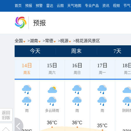
首页
预报
预警
雷达
云图
天气地图
专业产品
资讯
视频
节气
预报
全国
>
湖南
>
常德
>
桃源
>
桃花源风景区
今天
周末
7天
14日
15日
16日
17日
18
周五
周六
周日
周一
周
雨
多云转雨
雨
雨
阴转
36°C
36°C
35°C