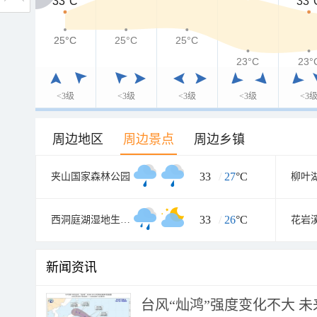
33°C
33°C
33°
25°C
25°C
25°C
25°C
23°C
23°
<3级
<3级
<3级
<3级
<3
周边地区
周边景点
周边乡镇
33
/
27
°C
夹山国家森林公园
柳叶
33
/
26
°C
西洞庭湖湿地生态旅游风景区
新闻资讯
台风“灿鸿”强度变化不大 