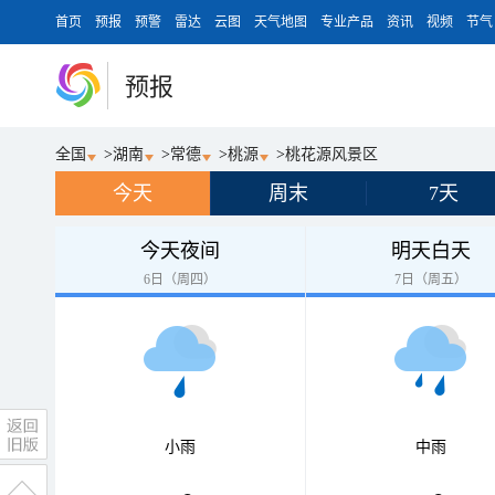
首页
预报
预警
雷达
云图
天气地图
专业产品
资讯
视频
节气
预报
全国
>
湖南
>
常德
>
桃源
>
桃花源风景区
今天
周末
7天
今天夜间
明天白天
6日（周四）
7日（周五）
小雨
中雨