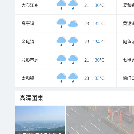
21
/
30
°C
大布江乡
复和
23
/
35
°C
高亭镇
黄泥
23
/
34
°C
金龟镇
鲤鱼
21
/
30
°C
龙形市乡
七甲
23
/
33
°C
太和镇
塘门
高清图集