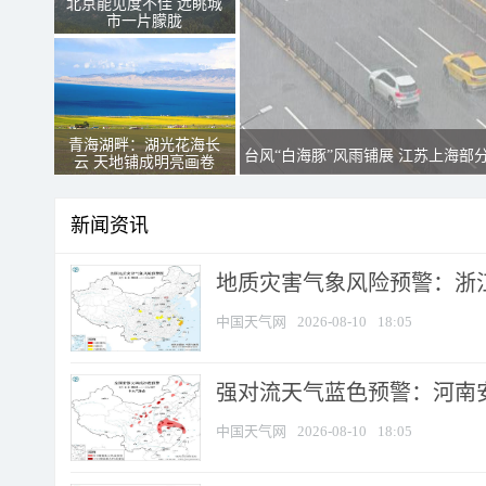
北京能见度不佳 远眺城
市一片朦胧
青海湖畔：湖光花海长
台风“白海豚”风雨铺展 江苏上海部
云 天地铺成明亮画卷
新闻资讯
地质灾害气象风险预警：浙江
中国天气网
2026-08-10
18:05
强对流天气蓝色预警：河南安徽
中国天气网
2026-08-10
18:05