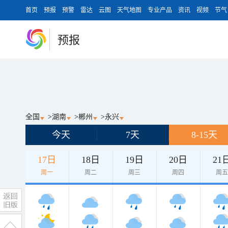
首页
预报
预警
雷达
云图
天气地图
专业产品
资讯
视频
节气
预报
全国
>
湖南
>
郴州
>
永兴
今天
7天
8-15天
17日
18日
19日
20日
21
周一
周二
周三
周四
周