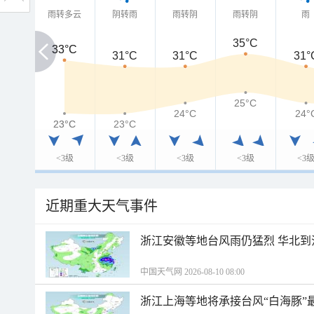
雨转多云
阴转雨
雨转阴
雨转阴
雨
35°C
33°C
33°C
31°C
31°C
31°
25°C
24°C
24°
23°C
23°C
23°C
<3级
<3级
<3级
<3级
<3
近期重大天气事件
浙江安徽等地台风雨仍猛烈 华北到
中国天气网 2026-08-10 08:00
浙江上海等地将承接台风“白海豚”