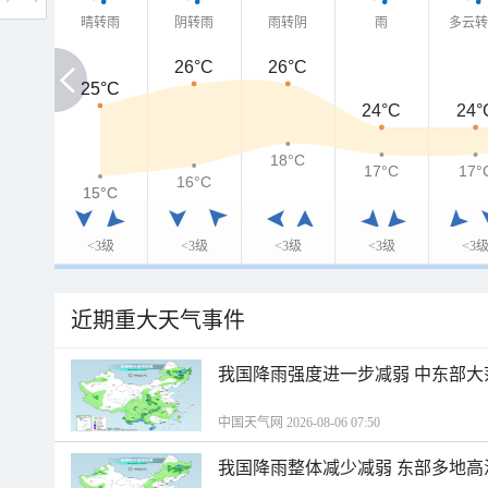
晴转雨
阴转雨
雨转阴
雨
多云
26°C
26°C
25°C
25°C
24°C
24°
18°C
17°C
17°
16°C
15°C
15°C
<3级
<3级
<3级
<3级
<3
近期重大天气事件
我国降雨强度进一步减弱 中东部大
中国天气网 2026-08-06 07:50
我国降雨整体减少减弱 东部多地高