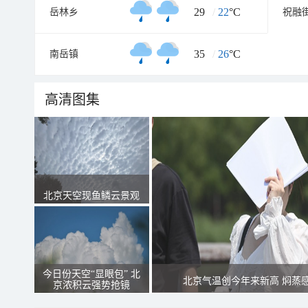
29
/
22
°C
岳林乡
祝融
35
/
26
°C
南岳镇
高清图集
北京天空现鱼鳞云景观
今日份天空“显眼包” 北
北京气温创今年来新高 焖蒸
京浓积云强势抢镜