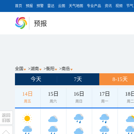
首页
预报
预警
雷达
云图
天气地图
专业产品
资讯
视频
节气
预报
全国
>
湖南
>
衡阳
>
南岳
今天
7天
8-15天
14日
15日
16日
17日
18
周五
周六
周日
周一
周