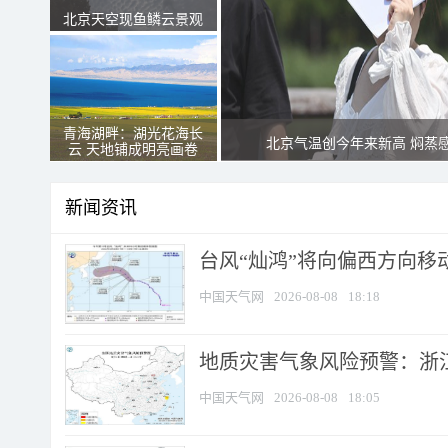
北京天空现鱼鳞云景观
青海湖畔：湖光花海长
北京气温创今年来新高 焖蒸
云 天地铺成明亮画卷
新闻资讯
台风“灿鸿”将向偏西方向移
中国天气网
2026-08-08
18:18
地质灾害气象风险预警：浙
中国天气网
2026-08-08
18:05