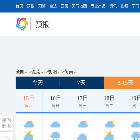
首页
预报
预警
雷达
云图
天气地图
专业产品
资讯
视频
节气
预报
全国
>
湖南
>
衡阳
>
衡南
今天
7天
8-15天
15日
16日
17日
18日
19
周六
周日
周一
周二
周