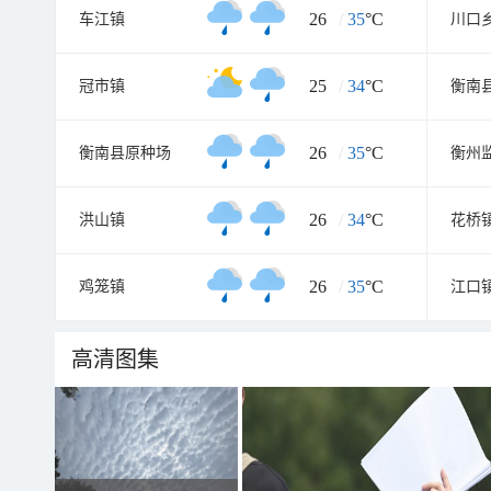
26
/
35
°C
车江镇
川口
25
/
34
°C
冠市镇
衡南
26
/
35
°C
衡南县原种场
衡州
26
/
34
°C
洪山镇
花桥
26
/
35
°C
鸡笼镇
江口
高清图集