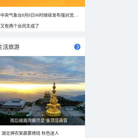
中央气象台8月8日06时继续发布强对流天气蓝色预警
又有两个台风生成了
生活旅游
雨后峨眉沟壑尽显 金顶显真容
湖北神农架晨雾缭绕 秋色迷人