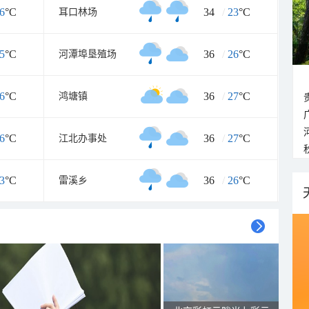
6
°C
34
/
23
°C
耳口林场
5
°C
36
/
26
°C
河潭埠垦殖场
6
°C
36
/
27
°C
鸿塘镇
6
°C
36
/
27
°C
江北办事处
3
°C
36
/
26
°C
雷溪乡