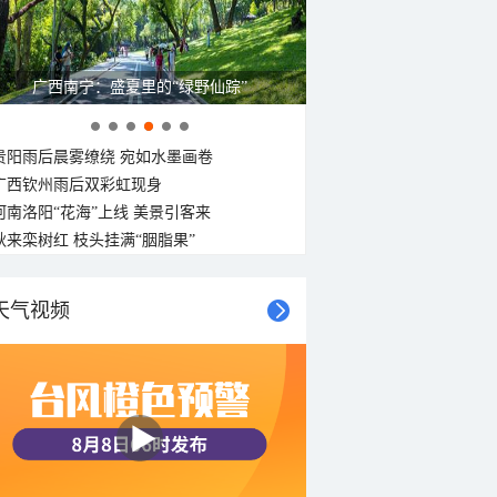
广西南宁：盛夏里的“绿野仙踪”
贵阳雨后晨雾缭绕 宛如水墨画卷
广西钦州雨后双彩虹现身
河南洛阳“花海”上线 美景引客来
秋来栾树红 枝头挂满“胭脂果”
天气视频