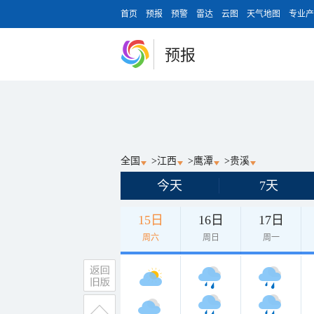
首页
预报
预警
雷达
云图
天气地图
专业产
预报
全国
>
江西
>
鹰潭
>
贵溪
今天
7天
15日
16日
17日
周六
周日
周一