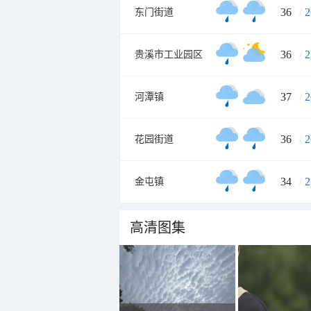
36
/
2
东门街道
36
/
2
贵溪市工业园区
37
/
2
河潭镇
36
/
2
花园街道
34
/
2
金屯镇
高清图集