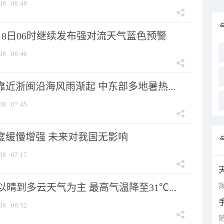
08
08:48
月8日06时继续发布强对流天气蓝色预警
08
08:46
靠近浙闽沿海风雨渐起 中东部多地暑热...
08
07:45
强度缓慢增强 未来对我国无影响
08
07:17
拨
晴到多云天气为主 最高气温降至31℃...
08
06:52