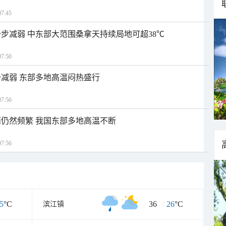
7:45
步减弱 中东部大范围桑拿天持续局地可超38℃
7:50
减弱 东部多地高温闷热盛行
7:56
仍然频繁 我国东部多地高温不断
7:56
5
°C
36
/
26
°C
滨江镇