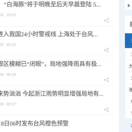
“白海豚”将于明晚至后天早晨登陆 5...
08
10:05
进入我国24小时警戒线 上海处于台风...
08
09:55
眼区模糊已“闭眼”，局地强降雨具有极...
08
09:28
来势汹汹 今起浙江雨势明显增强局地有...
08
08:57
8日06时发布台风橙色预警