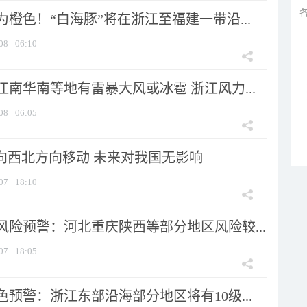
橙色！“白海豚”将在浙江至福建一带沿...
08
06:10
南华南等地有雷暴大风或冰雹 浙江风力...
08
06:05
将向西北方向移动 未来对我国无影响
07
18:10
风险预警：河北重庆陕西等部分地区风险较...
07
18:05
预警：浙江东部沿海部分地区将有10级...