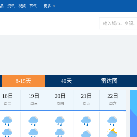
品
资讯
视频
节气
更多
8-15天
40天
雷达图
18日
19日
20日
21日
22日
周二
周三
周四
周五
周六