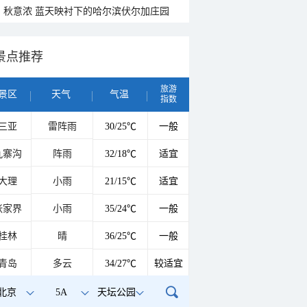
秋意浓 蓝天映衬下的哈尔滨伏尔加庄园
景点推荐
旅游
景区
天气
气温
指数
三亚
雷阵雨
30/25℃
一般
九寨沟
阵雨
32/18℃
适宜
大理
小雨
21/15℃
适宜
张家界
小雨
35/24℃
一般
桂林
晴
36/25℃
一般
青岛
多云
34/27℃
较适宜
北京
5A
天坛公园