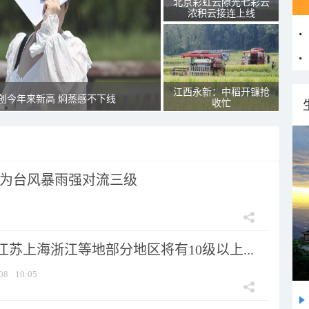
北京彩虹云隙光七彩云
浓积云接连上线
江西永新：中稻开镰抢
创今年来新高 焖蒸感不下线
收忙
为台风暴雨强对流三级
苏上海浙江等地部分地区将有10级以上...
08
10:05