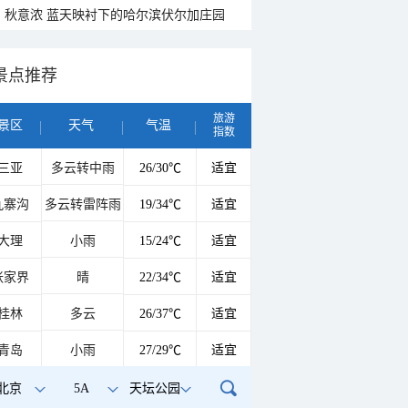
秋意浓 蓝天映衬下的哈尔滨伏尔加庄园
景点推荐
旅游
景区
天气
气温
指数
三亚
多云转中雨
26/30℃
适宜
九寨沟
多云转雷阵雨
19/34℃
适宜
大理
小雨
15/24℃
适宜
张家界
晴
22/34℃
适宜
桂林
多云
26/37℃
适宜
青岛
小雨
27/29℃
适宜
北京
5A
天坛公园