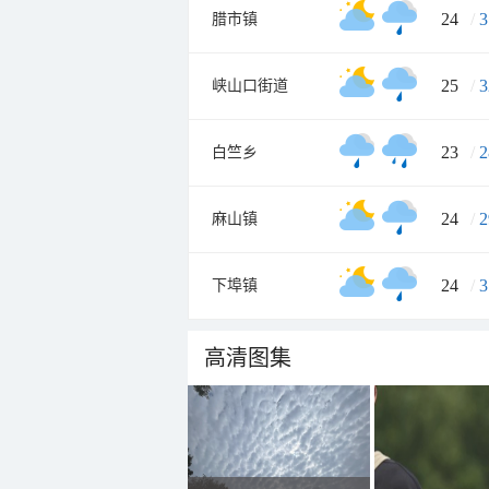
24
/
3
腊市镇
25
/
3
峡山口街道
23
/
2
白竺乡
24
/
2
麻山镇
24
/
3
下埠镇
高清图集