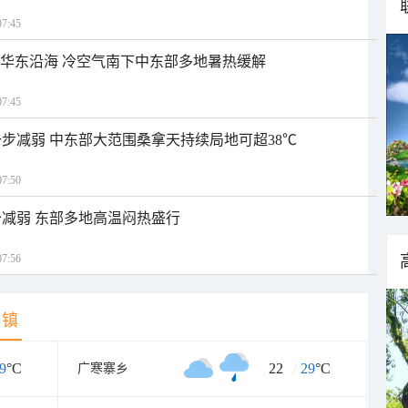
7:45
近华东沿海 冷空气南下中东部多地暑热缓解
7:45
步减弱 中东部大范围桑拿天持续局地可超38℃
7:50
减弱 东部多地高温闷热盛行
7:56
乡镇
9
°C
22
/
29
°C
广寒寨乡