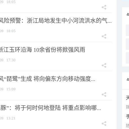
09
18:05
风险预警：浙江局地发生中小河流洪水的气...
09
18:05
浙江玉环沿海 10余省份将掀强风雨
09
17:30
风“琵鹭”生成 将向偏东方向移动强度...
09
15:09
拨
豚”：将于何时何地登陆 将重点影响哪...
09
13:21