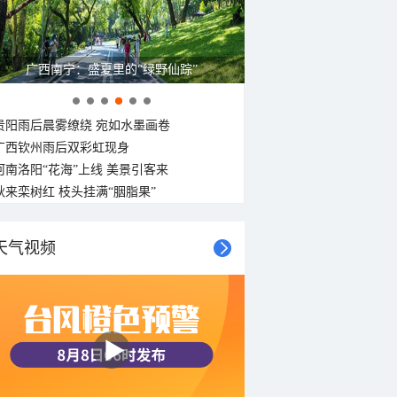
呼伦贝尔草原 藏着最治愈的蓝天白云
贵阳雨后晨雾缭绕 宛如水墨画卷
广西钦州雨后双彩虹现身
河南洛阳“花海”上线 美景引客来
秋来栾树红 枝头挂满“胭脂果”
天气视频