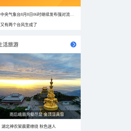
中央气象台8月8日06时继续发布强对流天气蓝色预警
又有两个台风生成了
生活旅游
山水扇面：秋红点缀颐和园西堤
湖北神农架晨雾缭绕 秋色迷人