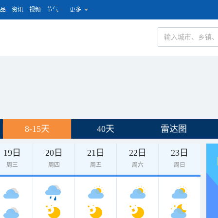
品
资讯
视频
节气
更多
8-15天
40天
雷达图
19日
20日
21日
22日
23日
周三
周四
周五
周六
周日