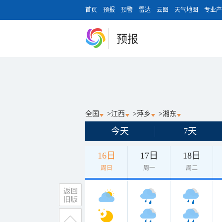
首页
预报
预警
雷达
云图
天气地图
专业产
预报
全国
>
江西
>
萍乡
>
湘东
今天
7天
16日
17日
18日
周日
周一
周二