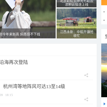
北京彩虹云隙光七彩云
浓积云接连上线
江西永新：中稻开镰抢
创今年来新高 焖蒸感不下线
收忙
市沿海再次登陆
：杭州湾等地阵风可达13至14级
09
18:15