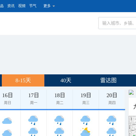
品
资讯
视频
节气
更多
8-15天
40天
雷达图
16日
17日
18日
19日
20日
周日
周一
周二
周三
周四