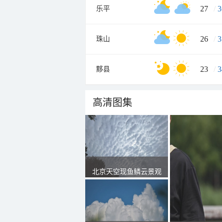
27
/
3
乐平
26
/
3
珠山
23
/
3
黟县
高清图集
北京天空现鱼鳞云景观