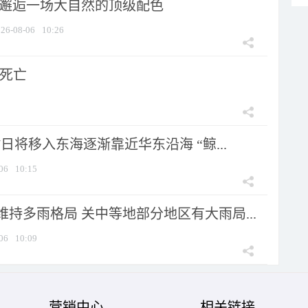
 邂逅一场大自然的顶级配色
26-08-06
10:26
人死亡
7日将移入东海逐渐靠近华东沿海 “鲸...
06
10:15
持多雨格局 关中等地部分地区有大雨局...
06
10:09
营销中心
相关链接