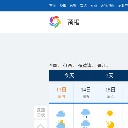
首页
预报
预警
雷达
云图
天气地图
专业产
预报
全国
>
江西
>
景德镇
>
昌江
今天
7天
13日
14日
15日
周四
周五
周六