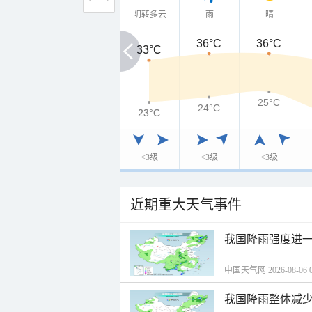
阴转多云
雨
晴
36°C
36°C
33°C
33°C
25°C
24°C
23°C
23°C
<3级
<3级
<3级
近期重大天气事件
我国降雨强度进一
中国天气网 2026-08-06 0
我国降雨整体减少