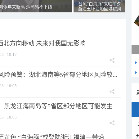
台风“白海豚”来临前夕
创今年来新高 焖蒸感不下线
浙江玉环渔船回港避风
向西北方向移动 未来对我国无影响
06
18:17
险预警：湖北海南等5省部分地区风险较...
06
18:05
黑龙江海南岛等5省区部分地区可能发生...
06
18:05
黄色 “白海豚”或登陆浙江福建一带沿...