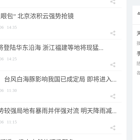
显眼包” 北京浓积云强势抢镜
06
14:35
拨
将登陆华东沿海 浙江福建等地将现猛...
06
14:25
台风白海豚影响我国已成定局 即将进入...
06
11:30
较强局地有暴雨并伴强对流 明天降雨减...
06
11:15