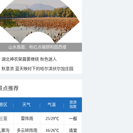
山水扇面：秋红点缀颐和园西堤
湖北神农架晨雾缭绕 秋色迷人
秋意浓 蓝天映衬下的哈尔滨伏尔加庄园
景点推荐
旅游
景区
天气
气温
指数
三亚
雷阵雨
25/29℃
一般
九寨沟
多云转阵雨
16/26℃
适宜