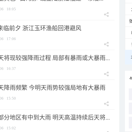
06
18:05
”来临前夕 浙江玉环渔船回港避风
06
17:06
将现较强降雨过程 局部有暴雨或大暴雨...
06
16:37
天降雨频繁 今明天雨势较强局地有大暴雨
06
15:50
分地区有中到大雨 明天高温持续后天将...
06
15:02