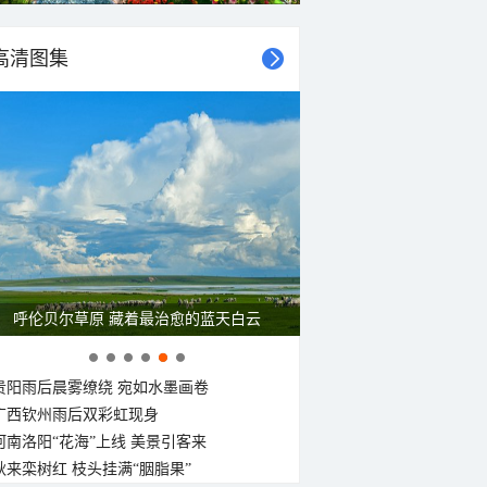
高清图集
呼伦贝尔草原 藏着最治愈的蓝天白云
贵阳雨后晨雾缭绕 宛如水墨画卷
广西钦州雨后双彩虹现身
河南洛阳“花海”上线 美景引客来
秋来栾树红 枝头挂满“胭脂果”