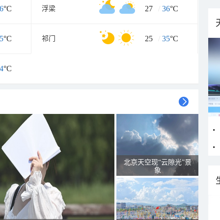
6
°C
27
/
36
°C
浮梁
5
°C
25
/
35
°C
祁门
4
°C
北京天空现“云隙光”景
象