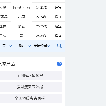
大理
阵雨转小雨
14/21℃
适宜
张家界
小雨
22/34℃
适宜
桂林
多云
26/35℃
适宜
青岛
晴
28/34℃
适宜
北京
5A
天坛公园
气象产品
全国降水量预报
强对流天气公报
全国地质灾害预报