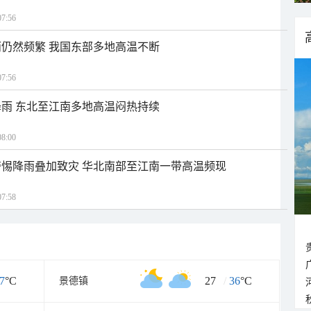
7:56
仍然频繁 我国东部多地高温不断
7:56
雨 东北至江南多地高温闷热持续
8:00
惕降雨叠加致灾 华北南部至江南一带高温频现
7:58
7
°C
27
/
36
°C
景德镇