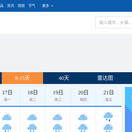
品
资讯
视频
节气
更多
8-15天
40天
雷达图
17日
18日
19日
20日
21日
周一
周二
周三
周四
周五