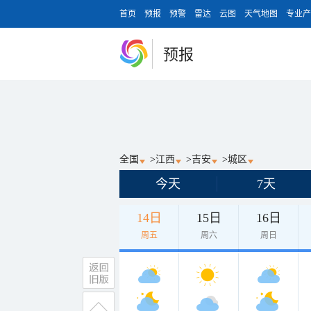
首页
预报
预警
雷达
云图
天气地图
专业产
预报
全国
>
江西
>
吉安
>
城区
今天
7天
14日
15日
16日
周五
周六
周日