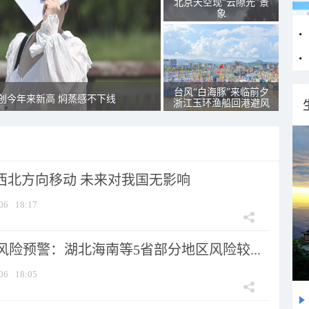
北京天空现“云隙光”景
象
台风“白海豚”来临前夕
创今年来新高 焖蒸感不下线
浙江玉环渔船回港避风
向西北方向移动 未来对我国无影响
06
18:17
险预警：湖北海南等5省部分地区风险较...
06
18:05