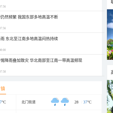
7:56
仍然频繁 我国东部多地高温不断
7:56
雨 东北至江南多地高温闷热持续
8:00
惕降雨叠加致灾 华北南部至江南一带高温频现
7:58
乡镇
7
°C
28
/
37
°C
北门街道