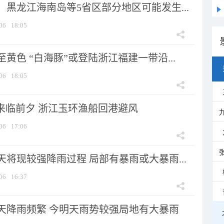
黑龙江海南岛等5省区部分地区可能发生...
06
18:05
黄色 “白海豚”或登陆浙江福建一带沿...
06
18:05
”来临前夕 浙江玉环渔船回港避风
06
17:06
将现较强降雨过程 局部有暴雨或大暴雨...
06
16:37
天降雨频繁 今明天雨势较强局地有大暴雨