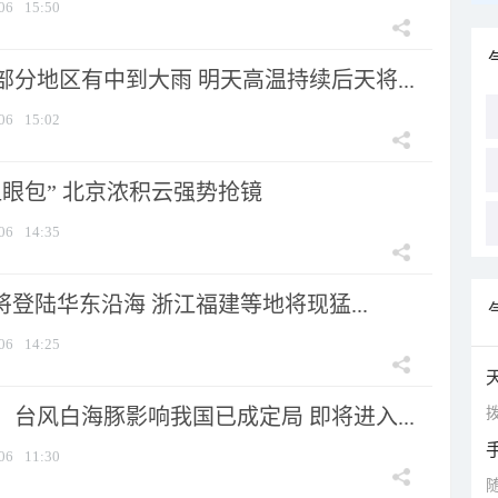
06
15:50
分地区有中到大雨 明天高温持续后天将...
06
15:02
显眼包” 北京浓积云强势抢镜
06
14:35
将登陆华东沿海 浙江福建等地将现猛...
06
14:25
拨
台风白海豚影响我国已成定局 即将进入...
06
11:30