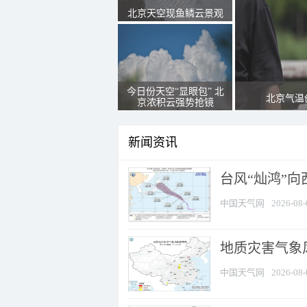
北京天空现鱼鳞云景观
今日份天空“显眼包” 北
北京气温
京浓积云强势抢镜
新闻资讯
台风“灿鸿”
中国天气网
2026-08-
地质灾害气象风
中国天气网
2026-08-