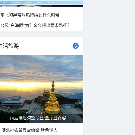
东北的异常闷热持续到什么时候
台风“白海豚”为什么会报出两条路径？
生活旅游
雨后峨眉沟壑尽显 金顶显真容
湖北神农架晨雾缭绕 秋色迷人