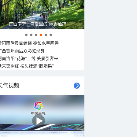
广西南宁：盛夏里的“绿野仙踪”
贵阳雨后晨雾缭绕 宛如水墨画卷
广西钦州雨后双彩虹现身
河南洛阳“花海”上线 美景引客来
秋来栾树红 枝头挂满“胭脂果”
天气视频