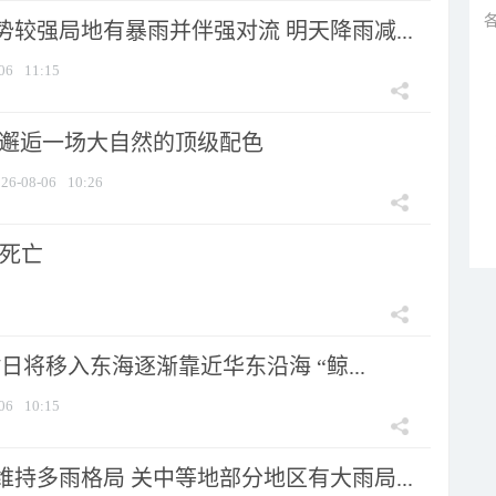
较强局地有暴雨并伴强对流 明天降雨减...
06
11:15
 邂逅一场大自然的顶级配色
26-08-06
10:26
人死亡
7日将移入东海逐渐靠近华东沿海 “鲸...
06
10:15
持多雨格局 关中等地部分地区有大雨局...