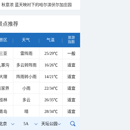
秋意浓 蓝天映衬下的哈尔滨伏尔加庄园
景点推荐
旅游
景区
天气
气温
指数
三亚
雷阵雨
25/29℃
一般
九寨沟
多云转阵雨
16/26℃
适宜
大理
阵雨转小雨
14/21℃
适宜
张家界
小雨
22/34℃
适宜
桂林
多云
26/35℃
适宜
青岛
晴
28/34℃
适宜
北京
5A
天坛公园