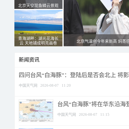
北京天空现鱼鳞云景观
青海湖畔：湖光花海长
北京气温创今年来新高 焖蒸
云 天地铺成明亮画卷
新闻资讯
四问台风“白海豚”：登陆后是否会北上 将影响
中国天气网
2026-08-07
11:20
台风“白海豚”将在华东沿海
中国天气网
2026-08-07
11:15