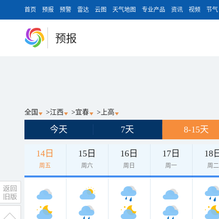
首页
预报
预警
雷达
云图
天气地图
专业产品
资讯
视频
节气
预报
全国
>
江西
>
宜春
>
上高
今天
7天
8-15天
14日
15日
16日
17日
18
周五
周六
周日
周一
周