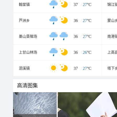
37
/
27
°C
翰堂镇
锦江
36
/
27
°C
芦洲乡
蒙山
36
/
27
°C
墨山垦殖场
南港
36
/
26
°C
上甘山林场
上高
37
/
27
°C
泗溪镇
塔下
高清图集