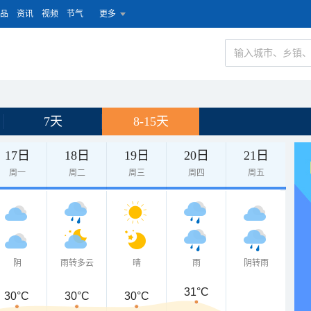
品
资讯
视频
节气
更多
7天
8-15天
17日
18日
19日
20日
21日
周一
周二
周三
周四
周五
阴
雨转多云
晴
雨
阴转雨
31°C
30°C
30°C
30°C