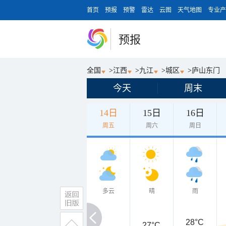
首页
预报
预警
雷达
云图
天气地图
专业产
预报
全国
>
江西
>
九江
>
城区
>
庐山东门
今天
周末
14日
15日
16日
周五
周六
周日
多云
晴
雨
28°C
27°C