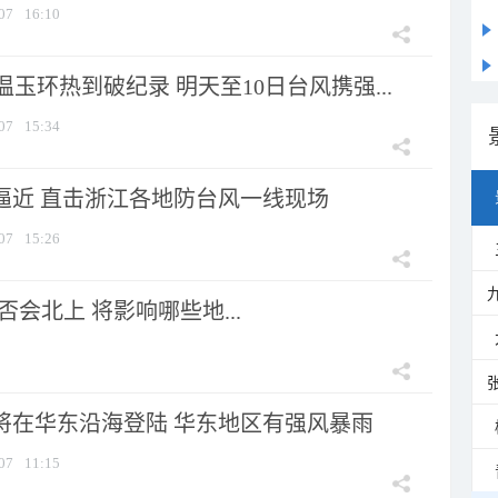
07
16:10
玉环热到破纪录 明天至10日台风携强...
07
15:34
”逼近 直击浙江各地防台风一线现场
07
15:26
会北上 将影响哪些地...
”将在华东沿海登陆 华东地区有强风暴雨
07
11:15