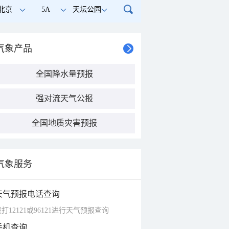
北京
5A
天坛公园
气象产品
全国降水量预报
强对流天气公报
全国地质灾害预报
气象服务
天气预报电话查询
打12121或96121进行天气预报查询
手机查询