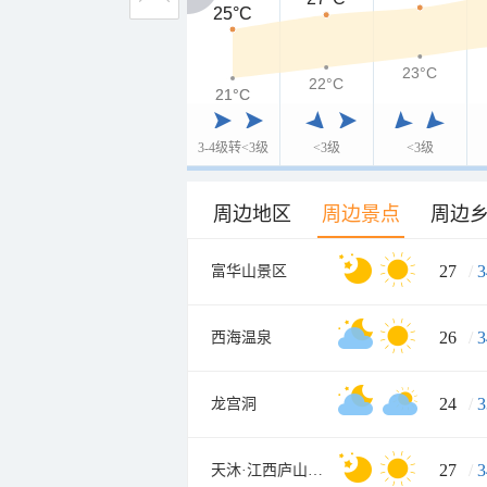
25°C
25°C
23°C
22°C
21°C
21°C
3-4级转<3级
<3级
<3级
周边地区
周边景点
周边
27
/
3
富华山景区
26
/
3
西海温泉
24
/
3
龙宫洞
27
/
3
天沐·江西庐山温泉度假村