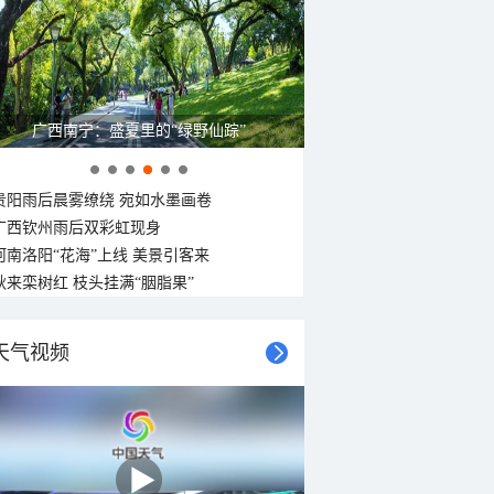
广西南宁：盛夏里的“绿野仙踪”
贵阳雨后晨雾缭绕 宛如水墨画卷
广西钦州雨后双彩虹现身
河南洛阳“花海”上线 美景引客来
秋来栾树红 枝头挂满“胭脂果”
天气视频