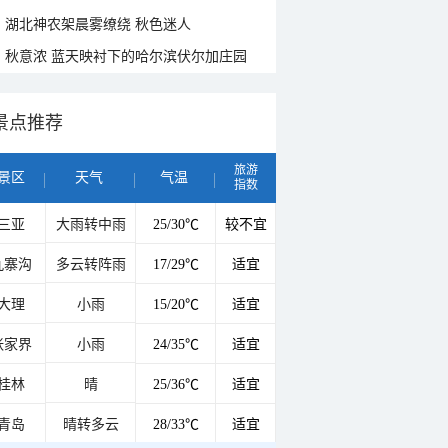
湖北神农架晨雾缭绕 秋色迷人
秋意浓 蓝天映衬下的哈尔滨伏尔加庄园
景点推荐
旅游
景区
天气
气温
指数
三亚
大雨转中雨
25/30℃
较不宜
九寨沟
多云转阵雨
17/29℃
适宜
大理
小雨
15/20℃
适宜
张家界
小雨
24/35℃
适宜
桂林
晴
25/36℃
适宜
青岛
晴转多云
28/33℃
适宜