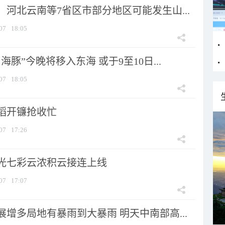
河北云南等7省区市部分地区可能发生山...
07
18:05
海豚”今晚将移入东海 或于9至10日...
07
18:05
稻开镰抢收忙
07
17:26
光七彩云浓积云接连上线
07
17:07
增多局地有暴雨到大暴雨 明天中南部高...