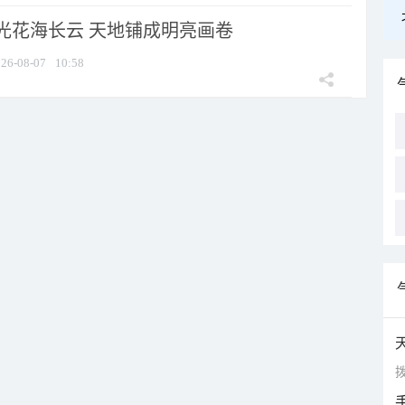
光花海长云 天地铺成明亮画卷
26-08-07
10:58
拨