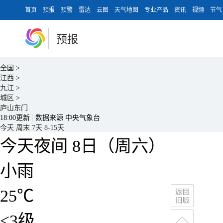
首页
预报
预警
雷达
云图
天气地图
专业产品
资讯
视频
节气
预报
全国
>
江西
>
九江
>
城区
>
庐山东门
18:00更新
|
数据来源 中央气象台
今天
周末
7天
8-15天
今天夜间
8日（周六）
小雨
25
℃
<3级