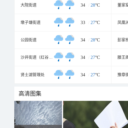
34
/
28
°C
大院街道
董家
33
/
27
°C
墩子塘街道
34
/
28
°C
公园街道
彭家
34
/
27
°C
沙井街道（红谷滩新区）
滕王
34
/
27
°C
贤士湖管理处
豫章
高清图集