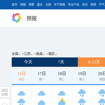
首页
预报
预警
雷达
云图
天气地图
专业产品
资讯
视频
节气
预报
全国
>
江西
>
南昌
>
城区
今天
7天
8-15天
16日
17日
18日
19日
20
周日
周一
周二
周三
周