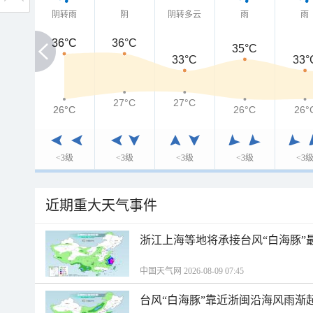
阴转雨
阴
阴转多云
雨
雨
36°C
36°C
36°C
35°C
33°C
33°
27°C
27°C
26°C
26°C
26°C
26°
<3级
<3级
<3级
<3级
<3
近期重大天气事件
浙江上海等地将承接台风“白海豚”
中国天气网 2026-08-09 07:45
台风“白海豚”靠近浙闽沿海风雨渐