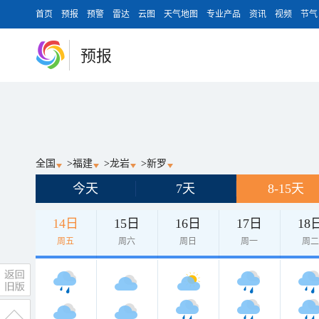
首页
预报
预警
雷达
云图
天气地图
专业产品
资讯
视频
节气
预报
全国
>
福建
>
龙岩
>
新罗
今天
7天
8-15天
14日
15日
16日
17日
18
周五
周六
周日
周一
周