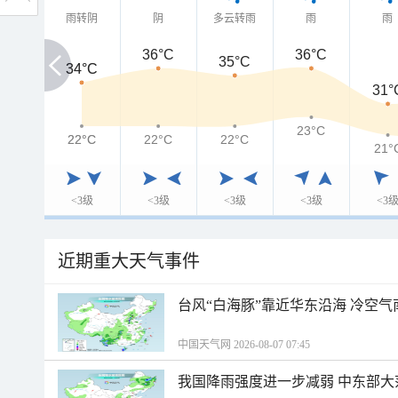
雨转阴
阴
多云转雨
雨
雨
36°C
36°C
35°C
34°C
34°C
31°
23°C
22°C
22°C
22°C
22°C
21°
<3级
<3级
<3级
<3级
<3
近期重大天气事件
台风“白海豚”靠近华东沿海 冷空
中国天气网 2026-08-07 07:45
我国降雨强度进一步减弱 中东部大