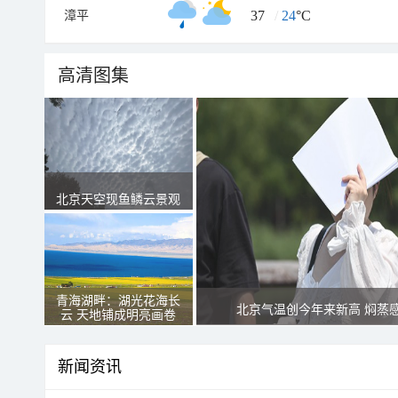
37
/
24
°C
漳平
高清图集
北京天空现鱼鳞云景观
青海湖畔：湖光花海长
北京气温创今年来新高 焖蒸
云 天地铺成明亮画卷
新闻资讯