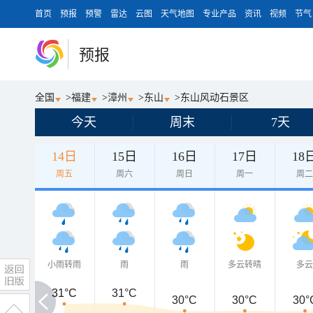
首页
预报
预警
雷达
云图
天气地图
专业产品
资讯
视频
节气
预报
全国
>
福建
>
漳州
>
东山
>
东山风动石景区
今天
周末
7天
14日
15日
16日
17日
18
周五
周六
周日
周一
周
小雨转雨
雨
雨
多云转晴
多
31°C
31°C
31°C
30°C
30°C
30°