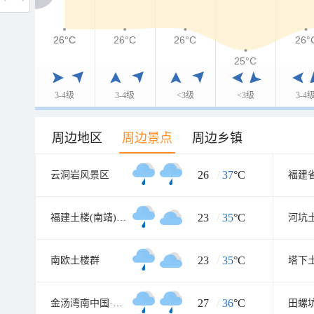
26°C
26°C
26°C
26°C
26°
25°C
3-4级
3-4级
<3级
<3级
3-4
周边地区
周边景点
周边乡镇
26
/
37
°C
云洞岩风景区
23
/
35
°C
福建土楼(南靖)景区
河坑
23
/
35
°C
南欧土楼群
塔下
27
/
36
°C
金汤湾南中国·海水温泉度假地
田螺