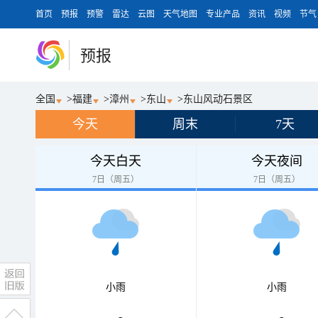
首页
预报
预警
雷达
云图
天气地图
专业产品
资讯
视频
节气
预报
全国
>
福建
>
漳州
>
东山
>
东山风动石景区
今天
周末
7天
今天白天
今天夜间
7日（周五）
7日（周五）
小雨
小雨