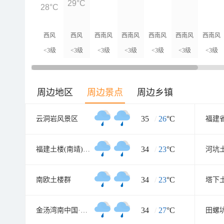
29°C
28°C
西风
西风
西南风
西南风
西南风
西南风
西南风
<3级
<3级
<3级
<3级
<3级
<3级
<3级
周边地区
周边景点
周边乡镇
35
/
26
°C
云洞岩风景区
34
/
23
°C
福建土楼(南靖)景区
河坑
34
/
23
°C
南欧土楼群
塔下
34
/
27
°C
金汤湾南中国·海水温泉度假地
田螺