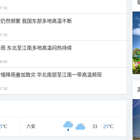
7:56
仍然频繁 我国东部多地高温不断
7:56
雨 东北至江南多地高温闷热持续
8:00
惕降雨叠加致灾 华北南部至江南一带高温频现
7:58
5
°C
33
/
25
°C
六安