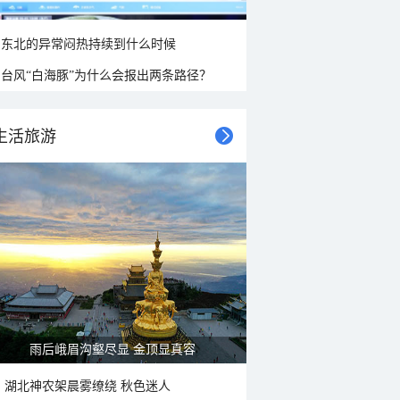
东北的异常闷热持续到什么时候
台风“白海豚”为什么会报出两条路径？
生活旅游
雨后峨眉沟壑尽显 金顶显真容
湖北神农架晨雾缭绕 秋色迷人