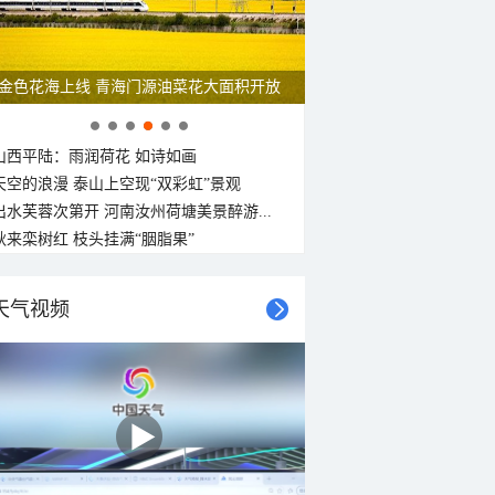
金色花海上线 青海门源油菜花大面积开放
山西平陆：雨润荷花 如诗如画
天空的浪漫 泰山上空现“双彩虹”景观
出水芙蓉次第开 河南汝州荷塘美景醉游...
秋来栾树红 枝头挂满“胭脂果”
天气视频