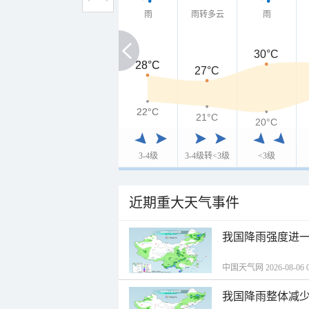
雨
雨转多云
雨
30°C
28°C
28°C
27°C
22°C
22°C
21°C
20°C
3-4级
3-4级转<3级
<3级
近期重大天气事件
我国降雨强度进一
中国天气网 2026-08-06 0
我国降雨整体减少