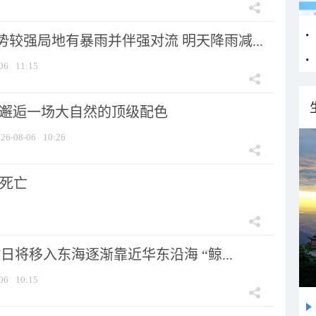
较强局地有暴雨并伴强对流 明天降雨减...
06
11:15
 邂逅一场大自然的顶级配色
26-08-06
10:26
人死亡
7日将移入东海逐渐靠近华东沿海 “鲸...
06
10:15