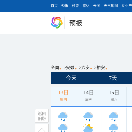
首页
预报
预警
雷达
云图
天气地图
专业产
预报
全国
>
安徽
>
六安
>
裕安
今天
7天
13日
14日
15日
周四
周五
周六