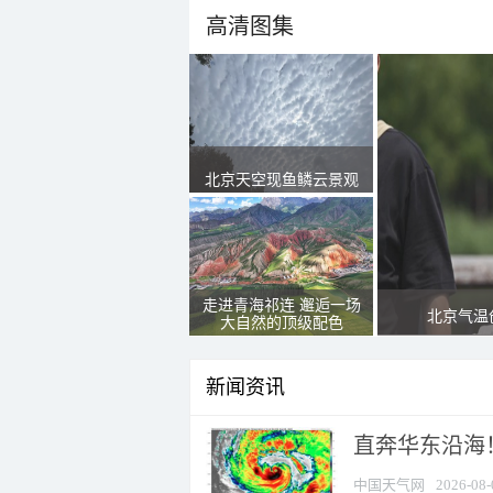
高清图集
北京天空现鱼鳞云景观
走进青海祁连 邂逅一场
北京气温
大自然的顶级配色
新闻资讯
直奔华东沿海！
中国天气网
2026-08-