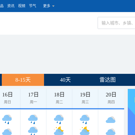
品
资讯
视频
节气
更多
8-15天
40天
雷达图
16日
17日
18日
19日
20日
周日
周一
周二
周三
周四