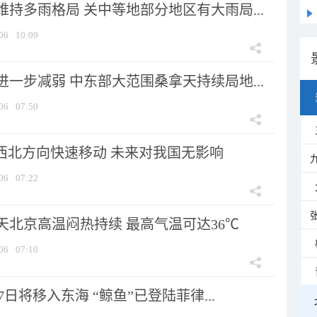
持多雨格局 关中等地部分地区有大雨局...
06
10:09
一步减弱 中东部大范围桑拿天持续局地...
06
07:50
向西北方向快速移动 未来对我国无影响
06
07:22
天北京高温闷热持续 最高气温可达36℃
06
07:10
7日将移入东海 “鲸鱼”已登陆菲律...