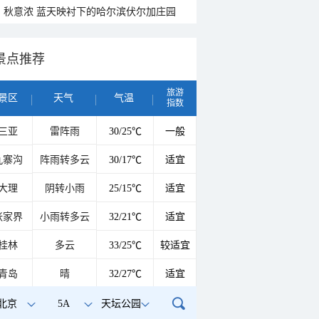
秋意浓 蓝天映衬下的哈尔滨伏尔加庄园
景点推荐
旅游
景区
天气
气温
指数
三亚
雷阵雨
30/25℃
一般
九寨沟
阵雨转多云
30/17℃
适宜
大理
阴转小雨
25/15℃
适宜
张家界
小雨转多云
32/21℃
适宜
桂林
多云
33/25℃
较适宜
青岛
晴
32/27℃
适宜
北京
5A
天坛公园