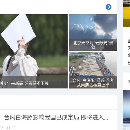
北京天空现“云隙光”景
象
台风“白海豚”逼近 游客
创今年来新高 焖蒸感不下线
从南麂岛撤离上岸
台风白海豚影响我国已成定局 即将进入...
06
11:30