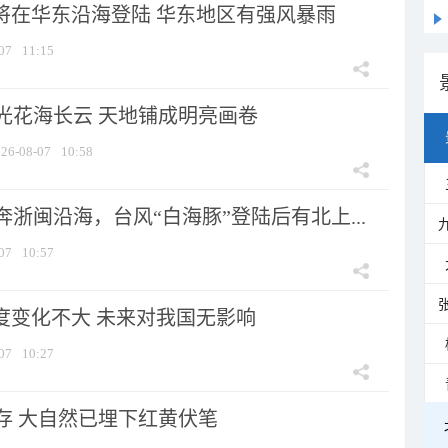
”将在华东沿海登陆 华东地区有强风暴雨
07
11:15
光花海长云 天地铺成明亮画卷
26-08-07
10:58
浙闽沿海，台风“白海豚”登陆后有北上...
07
10:57
强度变化不大 未来对我国无影响
07
10:27
存 大自然已埋下红黄伏笔