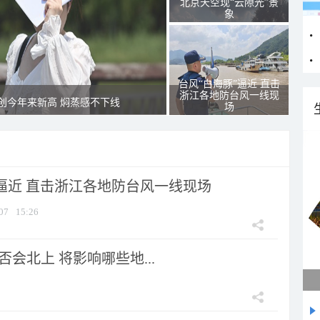
北京天空现“云隙光”景
象
台风“白海豚”逼近 直击
浙江各地防台风一线现
创今年来新高 焖蒸感不下线
场
”逼近 直击浙江各地防台风一线现场
07
15:26
会北上 将影响哪些地...