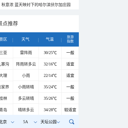
秋意浓 蓝天映衬下的哈尔滨伏尔加庄园
景点推荐
旅游
景区
天气
气温
指数
三亚
雷阵雨
30/25℃
一般
九寨沟
阵雨转多云
32/16℃
适宜
大理
小雨
22/14℃
适宜
张家界
小雨转晴
35/24℃
一般
桂林
多云转晴
35/26℃
一般
青岛
晴转多云
34/28℃
较适宜
北京
5A
天坛公园