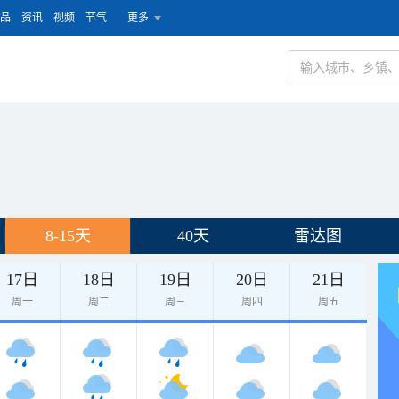
品
资讯
视频
节气
更多
8-15天
40天
雷达图
17日
18日
19日
20日
21日
周一
周二
周三
周四
周五