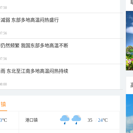
7:50
减弱 东部多地高温闷热盛行
7:56
仍然频繁 我国东部多地高温不断
7:56
雨 东北至江南多地高温闷热持续
8:00
乡镇
3
°C
35
/
24
°C
港口镇