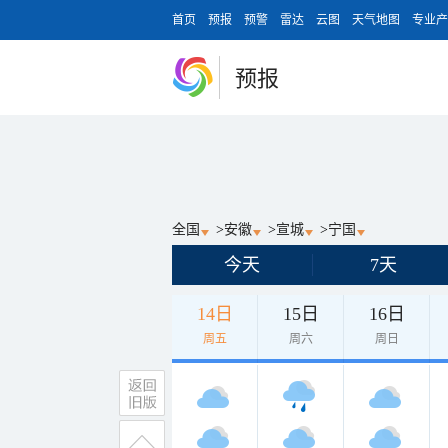
首页
预报
预警
雷达
云图
天气地图
专业产
预报
全国
>
安徽
>
宣城
>
宁国
今天
7天
14日
15日
16日
周五
周六
周日