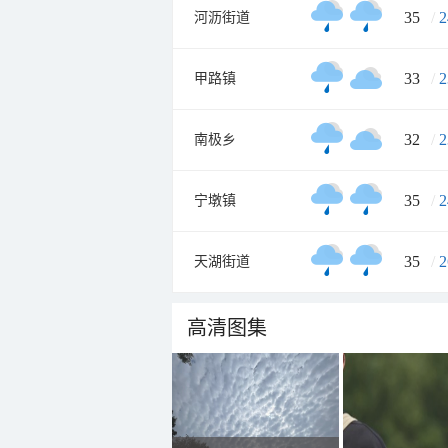
35
/
2
河沥街道
33
/
2
甲路镇
32
/
2
南极乡
35
/
2
宁墩镇
35
/
2
天湖街道
高清图集