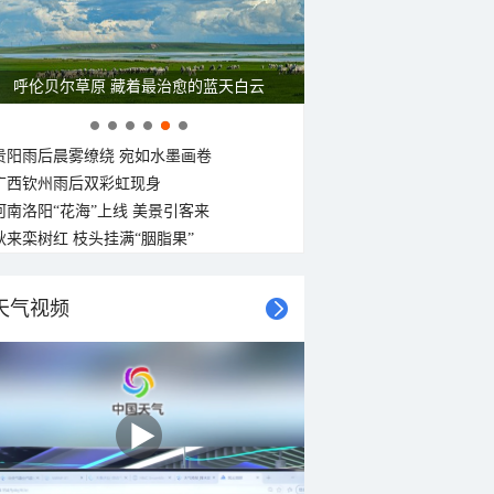
呼伦贝尔草原 藏着最治愈的蓝天白云
贵阳雨后晨雾缭绕 宛如水墨画卷
广西钦州雨后双彩虹现身
河南洛阳“花海”上线 美景引客来
秋来栾树红 枝头挂满“胭脂果”
天气视频