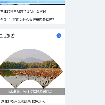
东北的异常闷热持续到什么时候
台风“白海豚”为什么会报出两条路径？
生活旅游
山水扇面：秋红点缀颐和园西堤
湖北神农架晨雾缭绕 秋色迷人