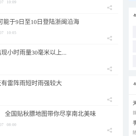
07
10:09
可能于9日至10日登陆浙闽沿海
07
10:05
小时雨量30毫米以上...
天有雷阵雨短时雨强较大
拨
节！ 全国贴秋膘地图带你尽享南北美味
07
08:00