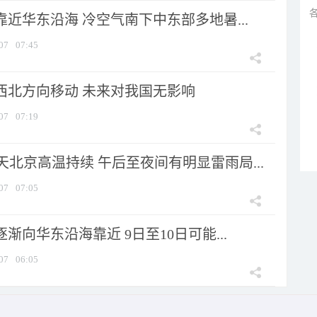
靠近华东沿海 冷空气南下中东部多地暑...
07
07:45
向西北方向移动 未来对我国无影响
07
07:19
北京高温持续 午后至夜间有明显雷雨局...
07
07:05
逐渐向华东沿海靠近 9日至10日可能...
07
06:05