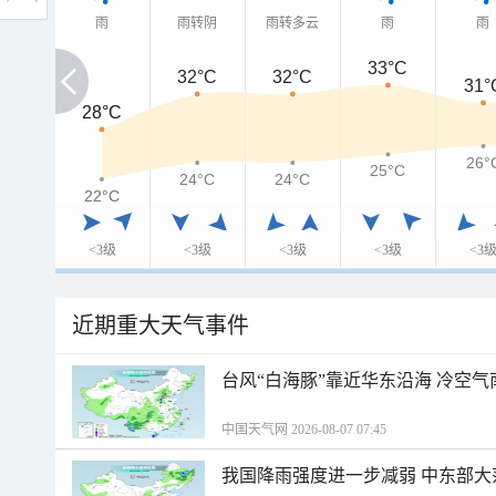
雨
雨转阴
雨转多云
雨
雨
33°C
32°C
32°C
31°
28°C
28°C
26°
25°C
24°C
24°C
22°C
22°C
<3级
<3级
<3级
<3级
<3
近期重大天气事件
台风“白海豚”靠近华东沿海 冷空
中国天气网 2026-08-07 07:45
我国降雨强度进一步减弱 中东部大