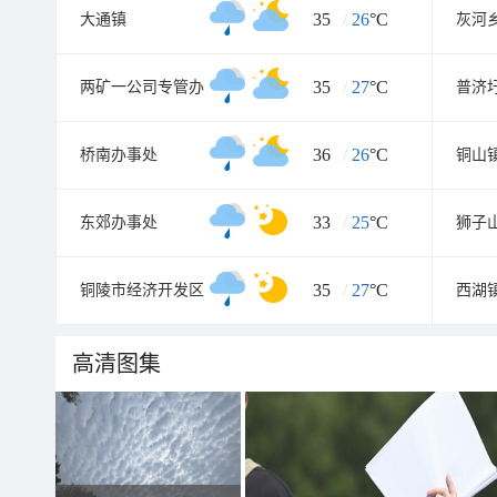
35
/
26
°C
大通镇
灰河
35
/
27
°C
两矿一公司专管办
普济
36
/
26
°C
桥南办事处
铜山
33
/
25
°C
东郊办事处
狮子
35
/
27
°C
铜陵市经济开发区
西湖
高清图集