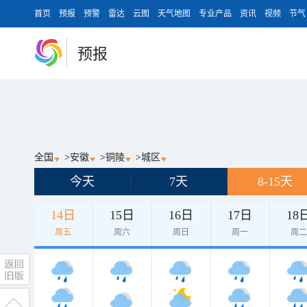
首页
预报
预警
雷达
云图
天气地图
专业产品
资讯
视频
节气
预报
全国
>
安徽
>
铜陵
>
城区
今天
7天
8-15天
14日
15日
16日
17日
18
周五
周六
周日
周一
周