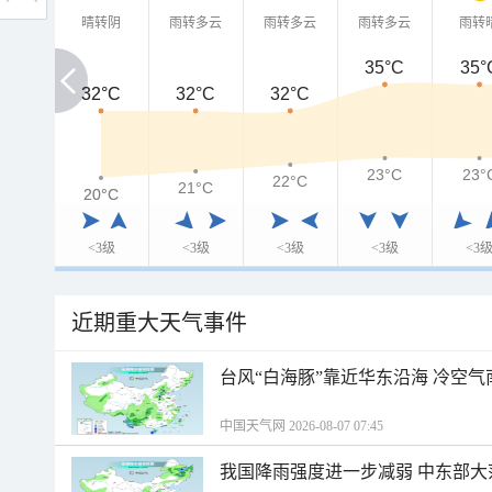
晴转阴
雨转多云
雨转多云
雨转多云
雨转
35°C
35°
32°C
32°C
32°C
32°C
23°C
23°
22°C
21°C
20°C
20°C
<3级
<3级
<3级
<3级
<3
近期重大天气事件
台风“白海豚”靠近华东沿海 冷空
中国天气网 2026-08-07 07:45
我国降雨强度进一步减弱 中东部大