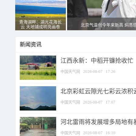
青海湖畔：湖光花海长
北京气温创今年来新高 焖蒸
云 天地铺成明亮画卷
新闻资讯
江西永新：中稻开镰抢收忙
中国天气网
2026-08-07
17:26
北京彩虹云隙光七彩云浓积
中国天气网
2026-08-07
17:07
河北雷雨将发展增多局地有暴
中国天气网
2026-08-07
16:10