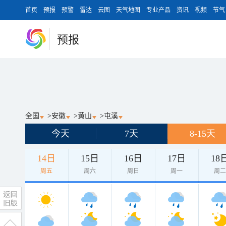
首页
预报
预警
雷达
云图
天气地图
专业产品
资讯
视频
节气
预报
全国
>
安徽
>
黄山
>
屯溪
今天
7天
8-15天
14日
15日
16日
17日
18
周五
周六
周日
周一
周