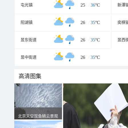
25
/
36
°C
屯光镇
新潭
26
/
35
°C
阳湖镇
奕棋
26
/
35
°C
昱东街道
昱西
26
/
35
°C
昱中街道
高清图集
北京天空现鱼鳞云景观