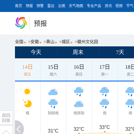
首页
预报
预警
雷达
云图
天气地图
专业产品
资讯
视频
节气
预报
全国
>
安徽
>
黄山
>
城区
>
徽州文化园
今天
周末
7天
14日
15日
16日
17日
18
周五
周六
周日
周一
周
晴
阴转雨
雨转阴
雨
雨
33°C
32°C
32°
31°C