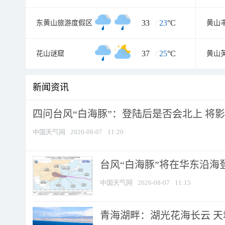
33
/
23
°C
东黄山旅游度假区
黄山
37
/
25
°C
花山谜窟
黄山
新闻资讯
四问台风“白海豚”：登陆后是否会北上 将影响
中国天气网
2026-08-07
11:20
台风“白海豚”将在华东沿海
中国天气网
2026-08-07
11:15
青海湖畔：湖光花海长云 