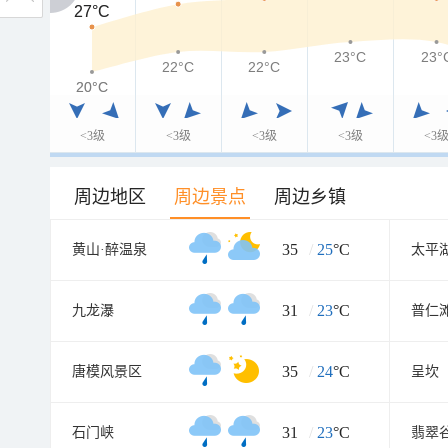
27°C
27°C
23°C
23°
22°C
22°C
20°C
20°C
<3级
<3级
<3级
<3级
<3
周边地区
周边景点
周边乡镇
35
/
25
°C
黄山·醉温泉
太平
31
/
23
°C
九龙瀑
普仁
35
/
24
°C
唐模风景区
呈坎
31
/
23
°C
石门峡
翡翠