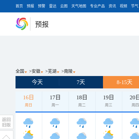
首页
预报
预警
雷达
云图
天气地图
专业产品
资讯
视频
节气
预报
全国
>
安徽
>
芜湖
>
南陵
今天
7天
8-15天
16日
17日
18日
19日
20
周日
周一
周二
周三
周