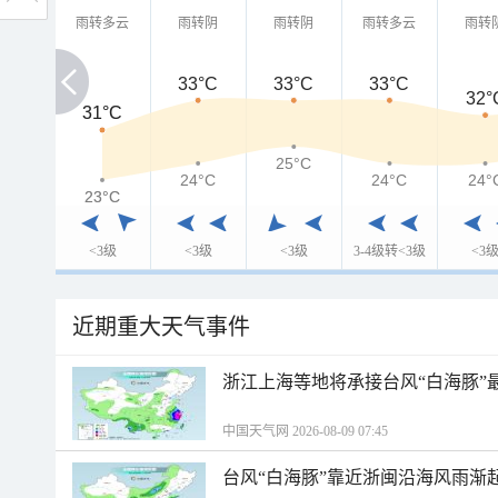
雨转多云
雨转阴
雨转阴
雨转多云
雨转
33°C
33°C
33°C
32°
31°C
31°C
25°C
24°C
24°C
24°
23°C
23°C
<3级
<3级
<3级
3-4级转<3级
<3
近期重大天气事件
浙江上海等地将承接台风“白海豚”
中国天气网 2026-08-09 07:45
台风“白海豚”靠近浙闽沿海风雨渐