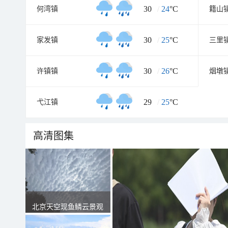
30
/
24
°C
何湾镇
籍山
30
/
25
°C
家发镇
三里
30
/
26
°C
许镇镇
烟墩
29
/
25
°C
弋江镇
高清图集
北京天空现鱼鳞云景观