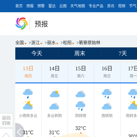
首页
预报
预警
雷达
云图
天气地图
专业产品
资讯
视频
节气
预报
全国
>
浙江
>
丽水
>
松阳
>
箬寮原始林
今天
周末
7天
13日
14日
15日
16日
17
周四
周五
周六
周日
周
小雨转多云
多云转阴
阴转雨
雨转阴
雨转
32°C
31°C
31°C
31°C
30°