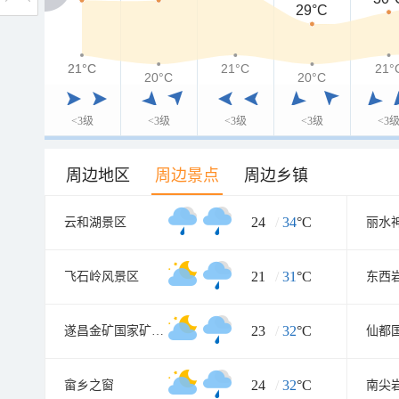
29°C
21°C
21°C
21°C
21°
20°C
20°C
<3级
<3级
<3级
<3级
<3
周边地区
周边景点
周边乡镇
24
/
34
°C
云和湖景区
丽水
21
/
31
°C
飞石岭风景区
东西
23
/
32
°C
遂昌金矿国家矿山公园
24
/
32
°C
畲乡之窗
南尖