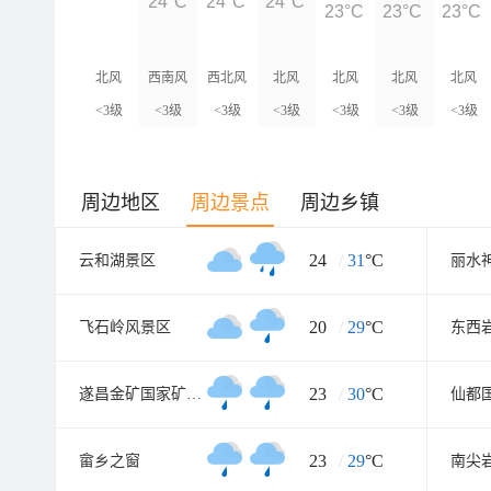
24°C
24°C
24°C
23°C
23°C
23°C
北风
西南风
西北风
北风
北风
北风
北风
<3级
<3级
<3级
<3级
<3级
<3级
<3级
周边地区
周边景点
周边乡镇
24
/
31
°C
云和湖景区
丽水
20
/
29
°C
飞石岭风景区
东西
23
/
30
°C
遂昌金矿国家矿山公园
23
/
29
°C
畲乡之窗
南尖