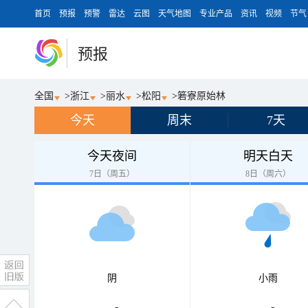
首页
预报
预警
雷达
云图
天气地图
专业产品
资讯
视频
节气
预报
全国
>
浙江
>
丽水
>
松阳
>
箬寮原始林
今天
周末
7天
今天夜间
明天白天
7日（周五）
8日（周六）
阴
小雨