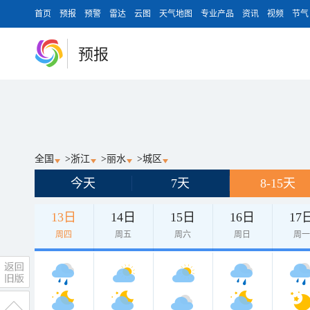
首页
预报
预警
雷达
云图
天气地图
专业产品
资讯
视频
节气
预报
全国
>
浙江
>
丽水
>
城区
今天
7天
8-15天
13日
14日
15日
16日
17
周四
周五
周六
周日
周