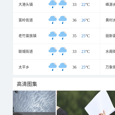
33
/
22
°C
大港头镇
峰源
36
/
26
°C
富岭街道
黄村
35
/
25
°C
老竹畲族镇
丽新
33
/
23
°C
联城街道
水阁
36
/
25
°C
太平乡
万象
高清图集