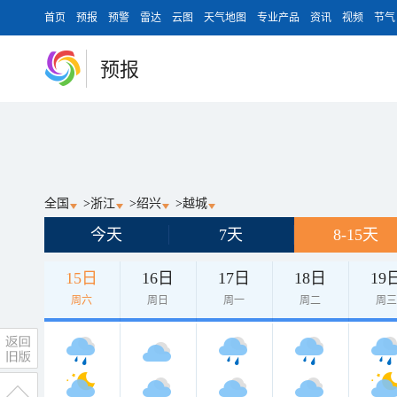
首页
预报
预警
雷达
云图
天气地图
专业产品
资讯
视频
节气
预报
全国
>
浙江
>
绍兴
>
越城
今天
7天
8-15天
15日
16日
17日
18日
19
周六
周日
周一
周二
周