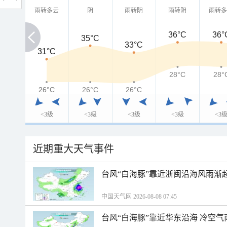
雨转多云
阴
雨转阴
雨转阴
雨转
36°C
36°
35°C
33°C
31°C
31°C
28°C
28°
26°C
26°C
26°C
26°C
<3级
<3级
<3级
<3级
<3
近期重大天气事件
台风“白海豚”靠近浙闽沿海风雨渐
中国天气网 2026-08-08 07:45
台风“白海豚”靠近华东沿海 冷空