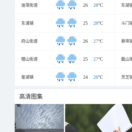
26
/
28
°C
迪荡街道
东湖
25
/
28
°C
东浦镇
斗门
26
/
27
°C
府山街道
皋埠
25
/
27
°C
稽山街道
蕺山
24
/
26
°C
鉴湖镇
灵芝
高清图集