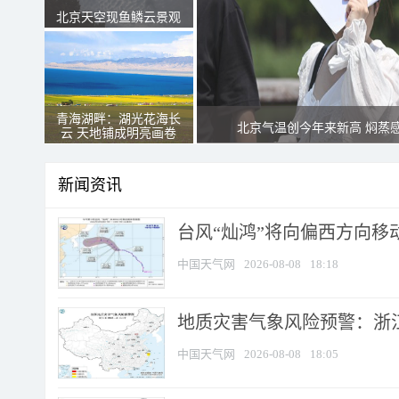
北京天空现鱼鳞云景观
青海湖畔：湖光花海长
北京气温创今年来新高 焖蒸
云 天地铺成明亮画卷
新闻资讯
台风“灿鸿”将向偏西方向移
中国天气网
2026-08-08
18:18
地质灾害气象风险预警：浙
中国天气网
2026-08-08
18:05