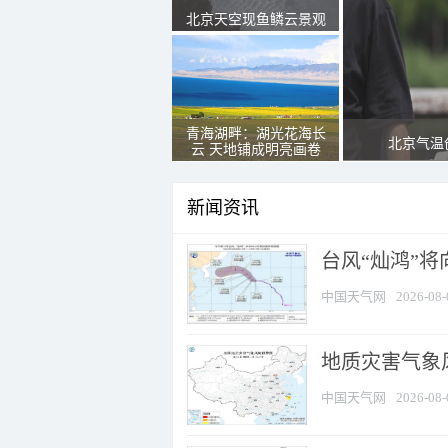
北京天空现鱼鳞云景观
青海湖畔：湖光花海长
北京气温
云 天地铺成明亮画卷
新闻资讯
台风“灿鸿”
中国天气网
2026-08-
地质灾害气象
中国天气网
2026-08-