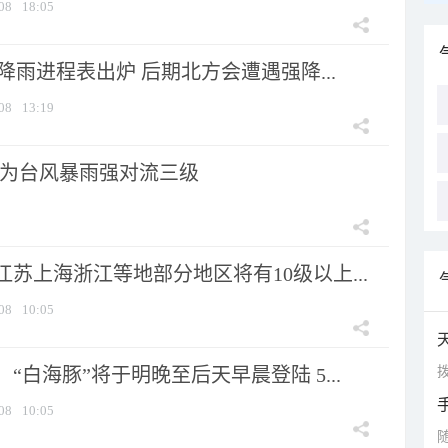
08
18:05
 降雨进程表出炉 后期北方会遭遇强降...
08
13:19
为台风暴雨强对流三级
苏上海浙江等地部分地区将有10级以上...
08
10:05
拨
“白海豚”将于明晚至后天早晨登陆 5...
08
10:05