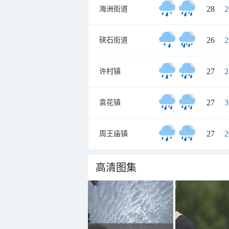
28
/
2
海洲街道
26
/
2
硖石街道
27
/
2
许村镇
27
/
3
袁花镇
27
/
2
周王庙镇
高清图集