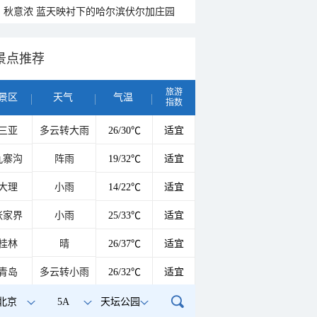
秋意浓 蓝天映衬下的哈尔滨伏尔加庄园
景点推荐
旅游
景区
天气
气温
指数
三亚
多云转大雨
26/30℃
适宜
九寨沟
阵雨
19/32℃
适宜
大理
小雨
14/22℃
适宜
张家界
小雨
25/33℃
适宜
桂林
晴
26/37℃
适宜
青岛
多云转小雨
26/32℃
适宜
北京
5A
天坛公园