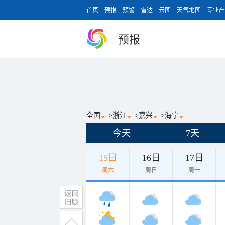
首页
预报
预警
雷达
云图
天气地图
专业产
预报
全国
>
浙江
>
嘉兴
>
海宁
今天
7天
15日
16日
17日
周六
周日
周一