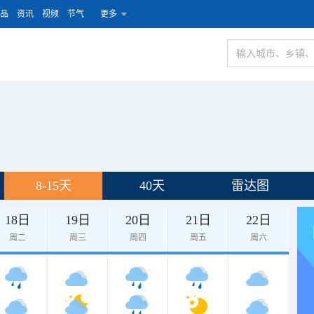
品
资讯
视频
节气
更多
8-15天
40天
雷达图
18日
19日
20日
21日
22日
周二
周三
周四
周五
周六