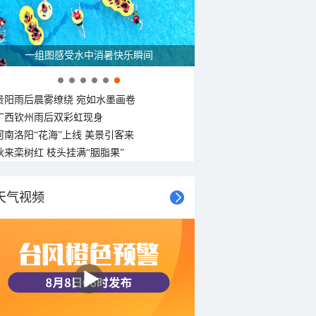
一组图感受水中消暑快乐瞬间
贵阳雨后晨雾缭绕 宛如水墨画卷
广西钦州雨后双彩虹现身
河南洛阳“花海”上线 美景引客来
秋来栾树红 枝头挂满“胭脂果”
天气视频