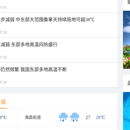
7:45
步减弱 中东部大范围桑拿天持续局地可超38℃
7:50
减弱 东部多地高温闷热盛行
7:56
仍然频繁 我国东部多地高温不断
7:56
乡镇
8
°C
27
/
28
°C
海昌街道