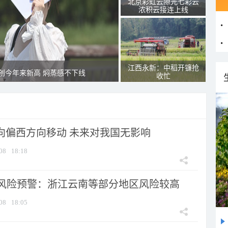
北京彩虹云隙光七彩云
浓积云接连上线
江西永新：中稻开镰抢
创今年来新高 焖蒸感不下线
收忙
将向偏西方向移动 未来对我国无影响
08
18:18
风险预警：浙江云南等部分地区风险较高
08
18:05