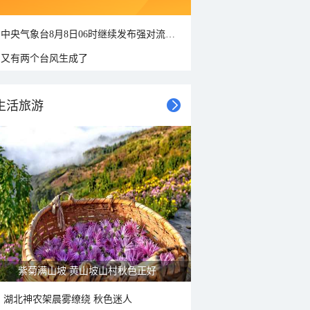
中央气象台8月8日06时继续发布强对流天气蓝色预警
又有两个台风生成了
生活旅游
紫菊满山坡 黄山坡山村秋色正好
湖北神农架晨雾缭绕 秋色迷人