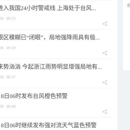
进入我国24小时警戒线 上海处于台风...
08
09:55
眼区模糊已“闭眼”，局地强降雨具有极...
08
09:28
来势汹汹 今起浙江雨势明显增强局地有...
08
08:57
8日06时发布台风橙色预警
08
08:48
月8日06时继续发布强对流天气蓝色预警