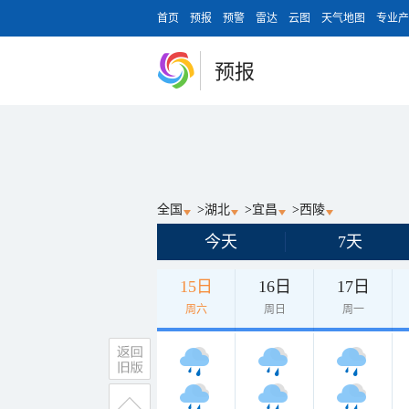
首页
预报
预警
雷达
云图
天气地图
专业产
预报
全国
>
湖北
>
宜昌
>
西陵
今天
7天
15日
16日
17日
周六
周日
周一