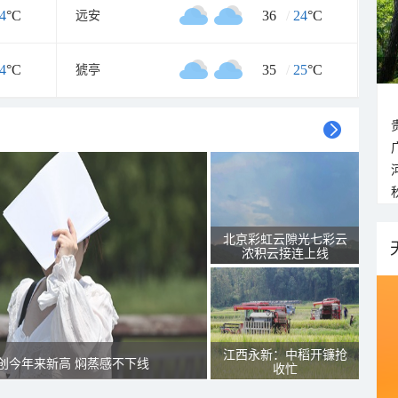
4
°C
36
/
24
°C
远安
4
°C
35
/
25
°C
猇亭
北京彩虹云隙光七彩云
浓积云接连上线
江西永新：中稻开镰抢
创今年来新高 焖蒸感不下线
收忙