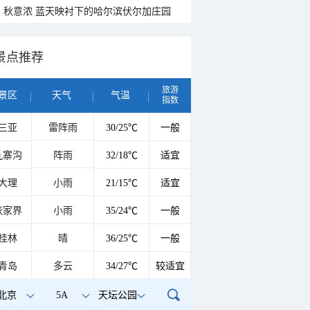
秋意浓 蓝天映衬下的哈尔滨伏尔加庄园
景点推荐
旅游
景区
天气
气温
指数
三亚
雷阵雨
30/25℃
一般
九寨沟
阵雨
32/18℃
适宜
大理
小雨
21/15℃
适宜
张家界
小雨
35/24℃
一般
桂林
晴
36/25℃
一般
青岛
多云
34/27℃
较适宜
北京
5A
天坛公园