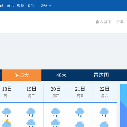
品
资讯
视频
节气
更多
8-15天
40天
雷达图
18日
19日
20日
21日
22日
周二
周三
周四
周五
周六