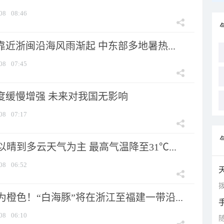
08
08:46
靠近浙闽沿海风雨渐起 中东部多地暑热...
08
07:45
强度缓慢增强 未来对我国无影响
08
07:17
晴到多云天气为主 最高气温降至31℃...
08
06:52
拨
橙色！“白海豚”将在浙江至福建一带沿...
08
06:10