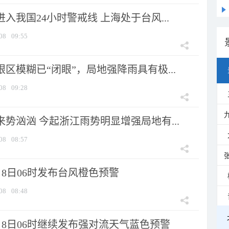
进入我国24小时警戒线 上海处于台风...
08
09:55
眼区模糊已“闭眼”，局地强降雨具有极...
08
09:28
来势汹汹 今起浙江雨势明显增强局地有...
08
08:57
8日06时发布台风橙色预警
08
08:48
月8日06时继续发布强对流天气蓝色预警