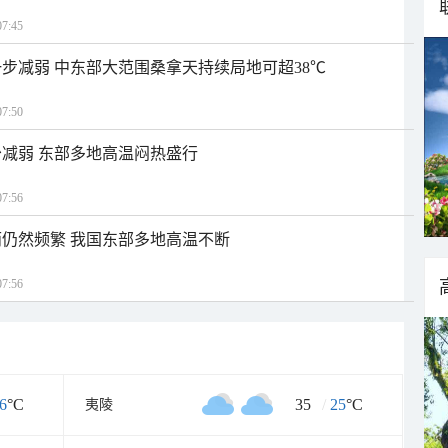
7:45
步减弱 中东部大范围桑拿天持续局地可超38℃
7:50
减弱 东部多地高温闷热盛行
7:56
仍然频繁 我国东部多地高温不断
7:56
6
°C
35
/
25
°C
夷陵