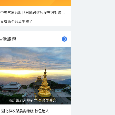
中央气象台8月8日06时继续发布强对流天气蓝色预警
又有两个台风生成了
生活旅游
雨后峨眉沟壑尽显 金顶显真容
湖北神农架晨雾缭绕 秋色迷人