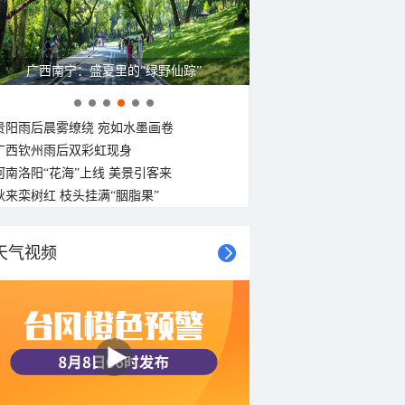
广西南宁：盛夏里的“绿野仙踪”
贵阳雨后晨雾缭绕 宛如水墨画卷
广西钦州雨后双彩虹现身
河南洛阳“花海”上线 美景引客来
秋来栾树红 枝头挂满“胭脂果”
天气视频