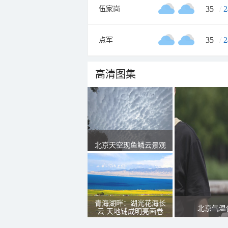
35
/
2
伍家岗
35
/
2
点军
高清图集
北京天空现鱼鳞云景观
青海湖畔：湖光花海长
北京气温
云 天地铺成明亮画卷