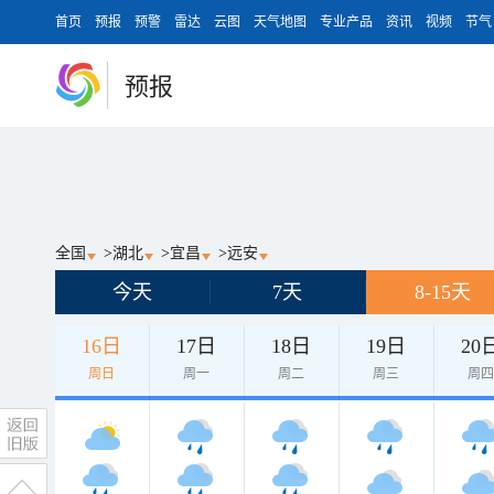
首页
预报
预警
雷达
云图
天气地图
专业产品
资讯
视频
节气
预报
全国
>
湖北
>
宜昌
>
远安
今天
7天
8-15天
16日
17日
18日
19日
20
周日
周一
周二
周三
周