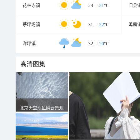
29
/
21
°C
花林寺镇
旧县
31
/
22
°C
茅坪场镇
鸣凤
32
/
20
°C
洋坪镇
高清图集
北京天空现鱼鳞云景观