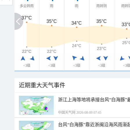
多云转雨
雨
雨
雨转阴
雨转
37°C
37°C
35°C
35°C
34°C
33°
25°
24°C
23°C
22°C
22°C
22°C
<3级
<3级
<3级
<3级
<3
近期重大天气事件
浙江上海等地将承接台风“白海豚”
中国天气网 2026-08-09 07:45
台风“白海豚”靠近浙闽沿海风雨渐