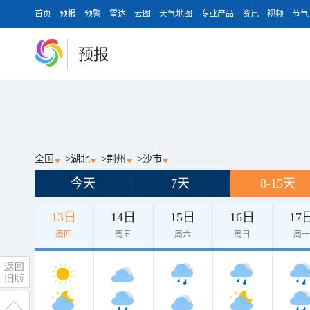
首页
预报
预警
雷达
云图
天气地图
专业产品
资讯
视频
节气
预报
全国
>
湖北
>
荆州
>
沙市
今天
7天
8-15天
13日
14日
15日
16日
17
周四
周五
周六
周日
周