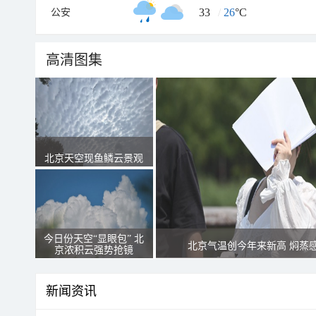
33
/
26
°C
公安
高清图集
北京天空现鱼鳞云景观
今日份天空“显眼包” 北
北京气温创今年来新高 焖蒸
京浓积云强势抢镜
新闻资讯