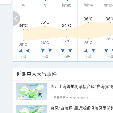
晴
雨
阴转雨
阴转晴
雨转
36°C
36°
35°C
34°C
34°C
34°C
28°
27°C
26°C
26°C
25°C
25°C
<3级
<3级
<3级
<3级
<3
近期重大天气事件
浙江上海等地将承接台风“白海豚”
中国天气网 2026-08-09 07:45
台风“白海豚”靠近浙闽沿海风雨渐