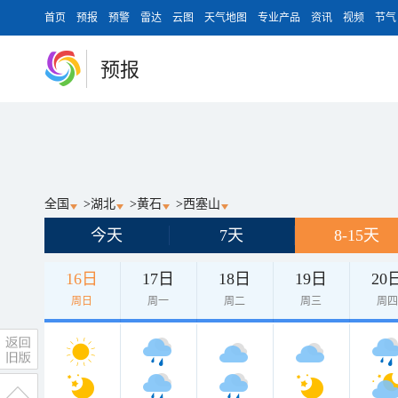
首页
预报
预警
雷达
云图
天气地图
专业产品
资讯
视频
节气
预报
全国
>
湖北
>
黄石
>
西塞山
今天
7天
8-15天
16日
17日
18日
19日
20
周日
周一
周二
周三
周