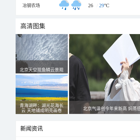
26
/
29
°C
冶钢农场
高清图集
北京天空现鱼鳞云景观
青海湖畔：湖光花海长
北京气温创今年来新高 焖蒸
云 天地铺成明亮画卷
新闻资讯