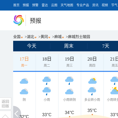
首页
预报
预警
雷达
云图
天气地图
专业产品
资讯
视频
节气
预报
全国
>
湖北
>
黄冈
>
麻城
>
麻城烈士陵园
今天
周末
7天
17日
18日
19日
20日
21
周一
周二
周三
周四
周
阴
小雨
小雨转阴
多云转小雨
小雨转
35°C
34°C
33°C
33°
32°C
32°C