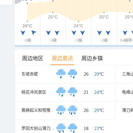
25°C
25°C
25°
24°C
24°C
24°C
<3级
<3级
<3级
<3级
3-4级转
周边地区
周边景点
周边乡镇
26
/
29
°C
东坡赤壁
21
/
24
°C
桃花冲风景区
龟峰
26
/
29
°C
黄麻起义和鄂豫皖苏区纪念园
薄刀
18
/
23
°C
罗田大别山薄刀峰风景区