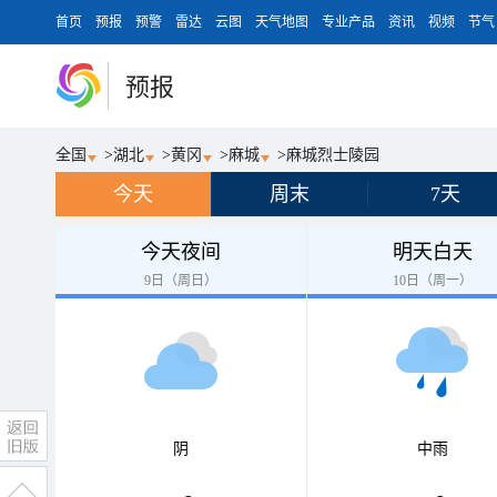
首页
预报
预警
雷达
云图
天气地图
专业产品
资讯
视频
节气
预报
全国
>
湖北
>
黄冈
>
麻城
>
麻城烈士陵园
今天
周末
7天
今天夜间
明天白天
9日（周日）
10日（周一）
阴
中雨