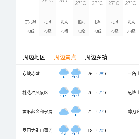
28°C
28°C
27°C
27°C
27°C
27°C
东北风
北风
北风
北风
北风
北风
北风
<3级
<3级
<3级
<3级
<3级
<3级
3-4级
周边地区
周边景点
周边乡镇
26
/
28
°C
东坡赤壁
20
/
21
°C
桃花冲风景区
龟峰
25
/
27
°C
黄麻起义和鄂豫皖苏区纪念园
薄刀
18
/
20
°C
罗田大别山薄刀峰风景区