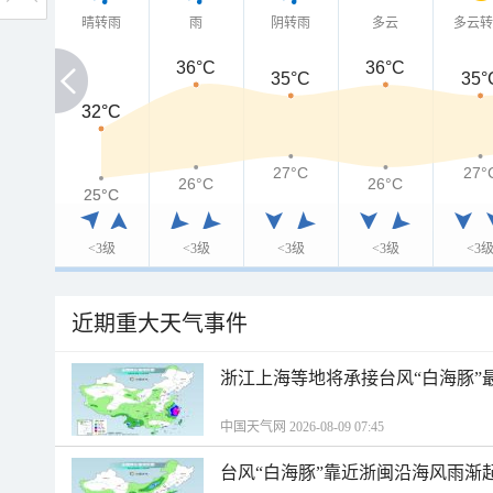
晴转雨
雨
阴转雨
多云
多云
36°C
36°C
35°C
35°
32°C
32°C
27°C
27°
26°C
26°C
25°C
25°C
<3级
<3级
<3级
<3级
<3
近期重大天气事件
浙江上海等地将承接台风“白海豚”
中国天气网 2026-08-09 07:45
台风“白海豚”靠近浙闽沿海风雨渐