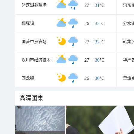
27
/
31
°C
汈汊湖养殖场
汈东
26
/
32
°C
垌塚镇
分水
27
/
32
°C
国营中洲农场
韩集
27
/
30
°C
汉川市经济技术开发区
华严
26
/
30
°C
回龙镇
里潭
高清图集