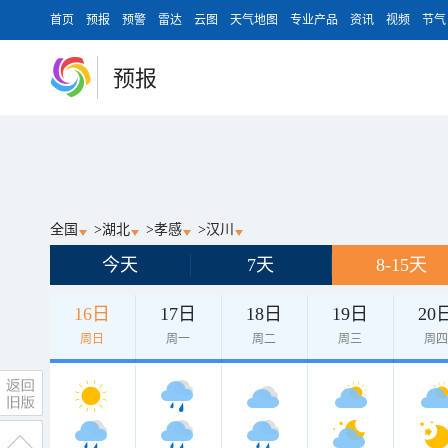
首页
预报
预警
雷达
云图
天气地图
专业产品
资讯
视频
节气
预报
全国
>
湖北
>
孝感
>
汉川
今天
7天
8-15天
16日
17日
18日
19日
20
周日
周一
周二
周三
周