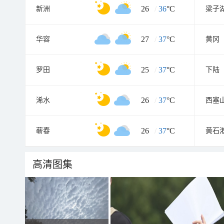
26
/
36
°C
新洲
梁子
27
/
37
°C
华容
黄冈
25
/
37
°C
罗田
下陆
26
/
37
°C
浠水
西塞
26
/
37
°C
蕲春
黄石
高清图集