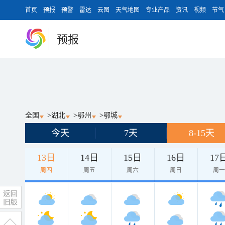
首页
预报
预警
雷达
云图
天气地图
专业产品
资讯
视频
节气
预报
全国
>
湖北
>
鄂州
>
鄂城
今天
7天
8-15天
13日
14日
15日
16日
17
周四
周五
周六
周日
周