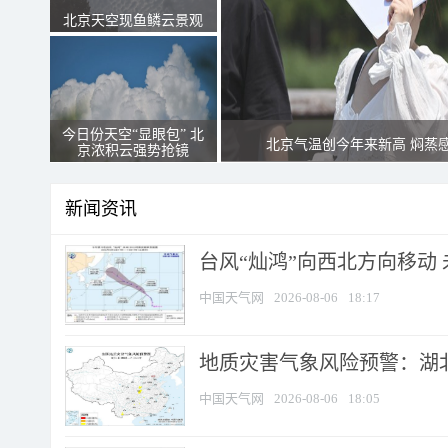
北京天空现鱼鳞云景观
今日份天空“显眼包” 北
北京气温创今年来新高 焖蒸
京浓积云强势抢镜
新闻资讯
台风“灿鸿”向西北方向移动
中国天气网
2026-08-06
18:17
地质灾害气象风险预警：湖北
中国天气网
2026-08-06
18:05